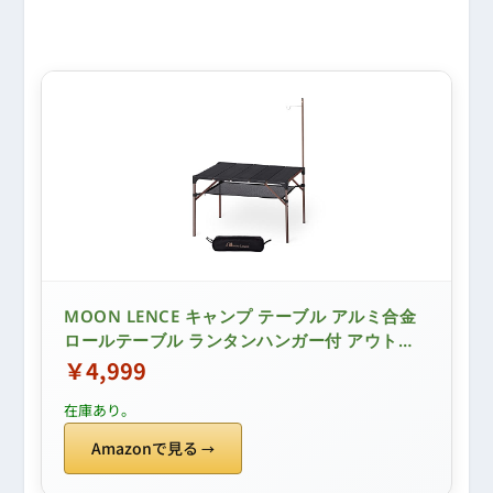
MOON LENCE キャンプ テーブル アルミ合金
ロールテーブル ランタンハンガー付 アウトド
ア ハイキング BBQ 折りたたみ コンパクト 軽
￥4,999
量
在庫あり。
Amazonで見る