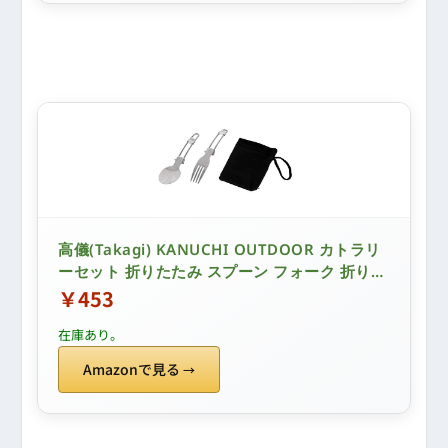
高儀(Takagi) KANUCHI OUTDOOR カトラリ
ーセット 折りたたみ スプーン フォーク 折りた
たんでコンパクトに収納可能 メスティンにも収
￥453
納可能 収納袋付き 材質:ステンレス鋼 固定ロッ
在庫あり。
ク機構 キャンプ キャンプ用品 ソロキャン アウ
トドア 野外用 登山 調理器具 災害時 たかぎ
Amazonで見る
TAKAGI