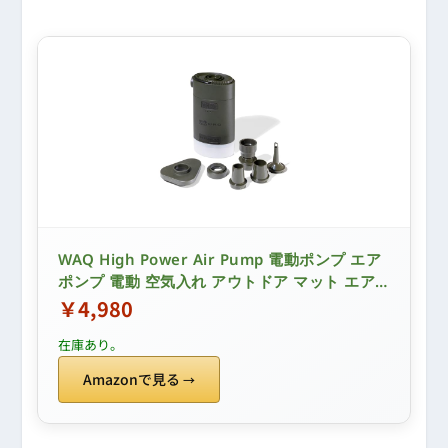
WAQ High Power Air Pump 電動ポンプ エア
ポンプ 電動 空気入れ アウトドア マット エア
マット 圧縮袋 浮き輪 空気抜き LEDランタン
￥4,980
USB 小型 大容量バッテリー 充電式 6種類のノ
在庫あり。
ズル付き (OLIVE)
Amazonで見る