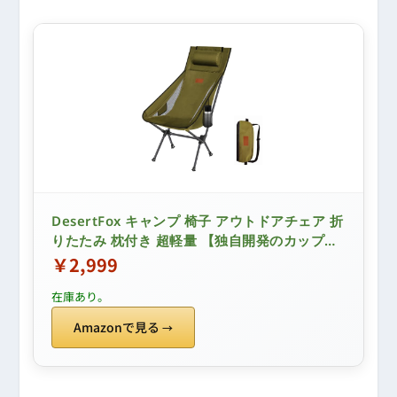
DesertFox キャンプ 椅子 アウトドアチェア 折
りたたみ 枕付き 超軽量 【独自開発のカップホ
ルダー】 【耐荷重150kg】 キャンプ チェア コ
￥2,999
ンパクト イス ハイバック 椅子 いす 収納袋付
在庫あり。
属 お釣り 登山 携帯便利 0088 (グリー
ン,Large)
Amazonで見る