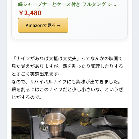
続シャープナーとケース付き フルタング シー
スナイフ キャンプ用品 アウトドア 釣り 料理
￥2,480
両刃
Amazonで見る
「ナイフがあれば大抵は大丈夫」ってなんかの映画で
見た覚えがありますが、薪を割ったり調理したりする
とすごく実感出来ます。
なので、サバイバルナイフにも興味が出てきました。
薪を割るにはこのナイフだと少し小さいな、という感
じがするので。