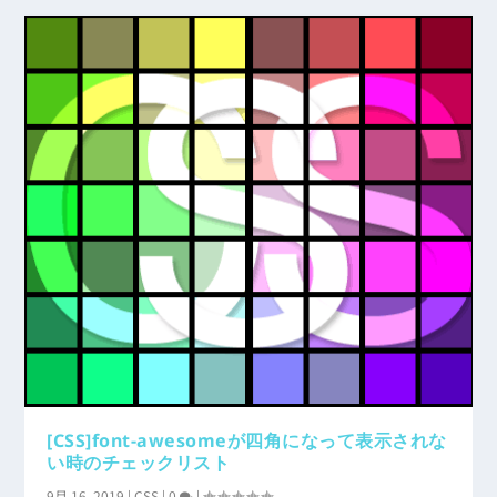
[CSS]font-awesomeが四角になって表示されな
い時のチェックリスト
9月 16, 2019
|
CSS
|
0
|