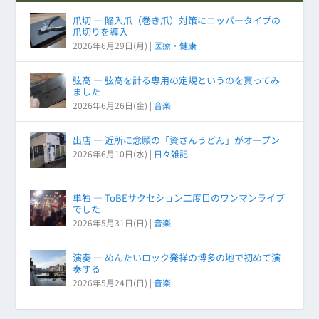
爪切 ― 陥入爪（巻き爪）対策にニッパータイプの
爪切りを導入
2026年6月29日(月)
|
医療・健康
弦高 ― 弦高を計る専用の定規というのを買ってみ
ました
2026年6月26日(金)
|
音楽
出店 ― 近所に念願の「資さんうどん」がオープン
2026年6月10日(水)
|
日々雑記
単独 ― ToBEサクセション二度目のワンマンライブ
でした
2026年5月31日(日)
|
音楽
演奏 ― めんたいロック発祥の博多の地で初めて演
奏する
2026年5月24日(日)
|
音楽