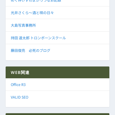
めぐみぃずのよかっつなお記録
光井さくら～酒と唄の日々
大島写真事務所
持田 道太郎 トロンボーンスクール
藤田俊亮 必死のブログ
WEB関連
Office R3
VALID SEO