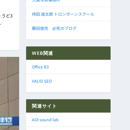
持田 道太郎 トロンボーンスクール
ょうど3
.
藤田俊亮 必死のブログ
WEB関連
Office R3
VALID SEO
関連サイト
AOI sound lab