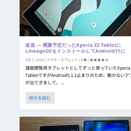
改造 ― 廃棄予定だったXperia Z2 Tabletに
LineageOSをインストールしてAndroid11に
5月 7, 2024
|
スマホ・タブレット
|
0
|
譜面閲覧用タブレットとしてずっと使っていたXperia 
TabletですがAndroid5.1.1止まりのため、動かない
が出てきまして。...
続きを読む