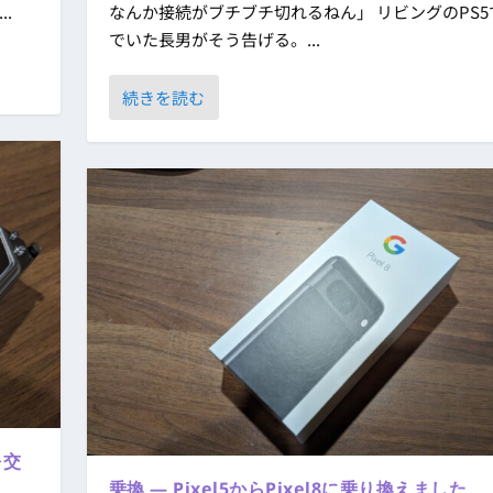
.
なんか接続がブチブチ切れるねん」 リビングのPS5
でいた長男がそう告げる。...
続きを読む
を交
乗換 ― Pixel5からPixel8に乗り換えました