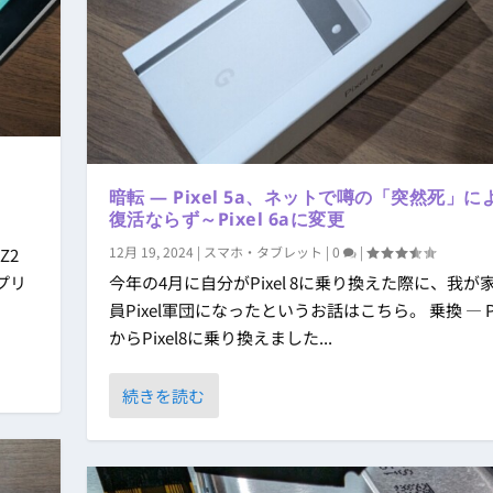
暗転 ― Pixel 5a、ネットで噂の「突然死」に
復活ならず～Pixel 6aに変更
12月 19, 2024
|
スマホ・タブレット
|
0
|
Z2
アプリ
今年の4月に自分がPixel 8に乗り換えた際に、我が
員Pixel軍団になったというお話はこちら。 乗換 ― Pi
からPixel8に乗り換えました...
続きを読む