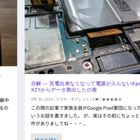
o
分解 ― 充電出来なくなって電源が入らないXpe
XZ1からデータ救出したの巻
4月 30, 2024
|
スマホ・タブレット
|
0
|
最中
てるの
この間の記事で家族全員がGoogle Pixel軍団になっ
いうお話を書きました。 が、実はその前にちょっ
件がありましてね・・・...
続きを読む