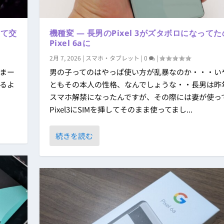
にて交
機種変 ― 長男のPixel 3がズタボロになって
Pixel 6aに
2月 7, 2026
|
スマホ・タブレット
|
0
|
たまー
男の子ってのはやっぱ使い方が乱暴なのか・・・い
るよ
ともその本人の性格、なんでしょうな・・長男は昨
スマホ解禁になったんですが、その際には妻が使っ
Pixel3にSIMを挿してそのまま使ってまし...
続きを読む