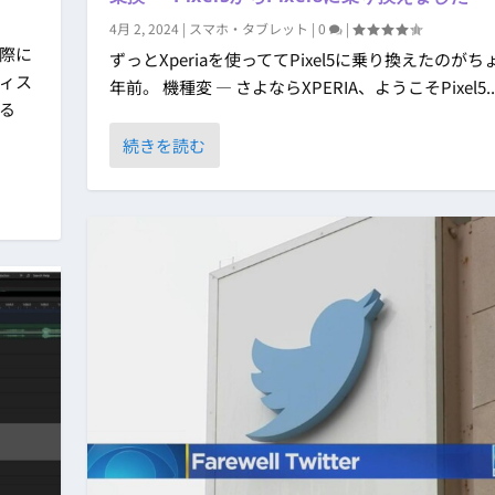
4月 2, 2024
|
スマホ・タブレット
|
0
|
際に
ずっとXperiaを使っててPixel5に乗り換えたのがち
ディス
年前。 機種変 ― さよならXPERIA、ようこそPixel5..
みる
続きを読む