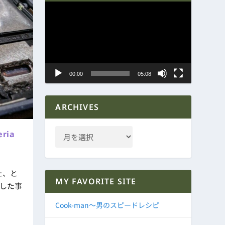
動
画
プ
レ
ー
ヤ
00:00
05:08
ー
ARCHIVES
ria
た、と
MY FAVORITE SITE
とした事
Cook-man～男のスピードレシピ