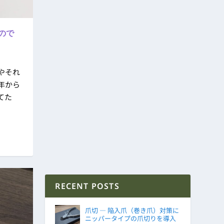
たので
やそれ
年から
てた
RECENT POSTS
爪切 ― 陥入爪（巻き爪）対策に
ニッパータイプの爪切りを導入