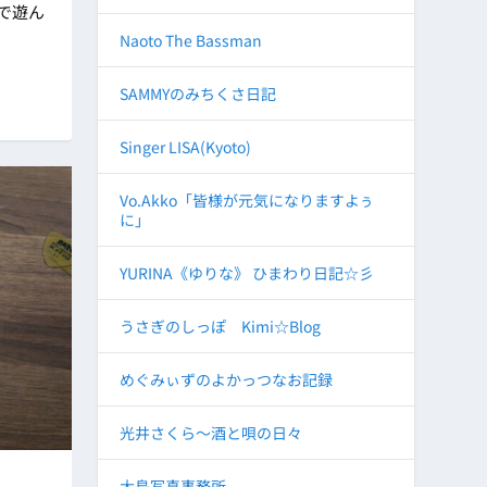
で遊ん
Naoto The Bassman
SAMMYのみちくさ日記
Singer LISA(Kyoto)
Vo.Akko「皆様が元気になりますよぅ
に」
YURINA《ゆりな》 ひまわり日記☆彡
うさぎのしっぽ Kimi☆Blog
めぐみぃずのよかっつなお記録
光井さくら～酒と唄の日々
大島写真事務所