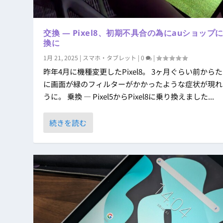
交換 ― Pixel8、初期不具合の為にauショップ
換に
1月 21, 2025
|
スマホ・タブレット
|
0
|
昨年4月に機種変更したPixel8。 3ヶ月ぐらい前から
に画面が緑のフィルターがかかったような症状が現れ
うに。 乗換 ― Pixel5からPixel8に乗り換えました...
続きを読む