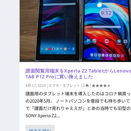
譜面閲覧用端末をXperia Z2 TabletからLenov
TAB P12 Proに買い換えました
4月 17, 2024
|
スマホ・タブレット
|
2
|
譜面用のタブレット端末を導入したのはコロナ禍真っ
の2020年5月。 ノートパソコンを普段でも持ち歩い
で「譜面だけ見れりゃええが」とあの当時でも旧型の
SONY Xperia Z2...
続きを読む