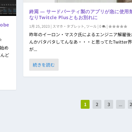
終焉 ― サードパーティ製のアプリが急に使用
なりTwitcle Plusともお別れに
obe
1月 25, 2023
|
スマホ・タブレット
,
ツール
|
0
|
昨年のイーロン・マスク氏によるエンジニア解雇後
んかバタバタしてんなあ・・・と思ってたTwitter
始め
が...
どんど
続きを読む
1
2
3
...