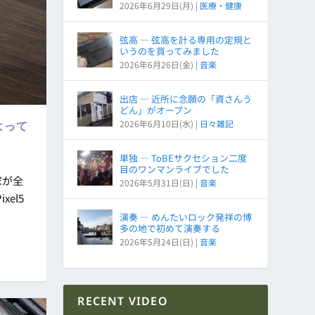
2026年6月29日(月)
|
医療・健康
弦高 ― 弦高を計る専用の定規と
いうのを買ってみました
2026年6月26日(金)
|
音楽
出店 ― 近所に念願の「資さんう
どん」がオープン
2026年6月10日(水)
|
日々雑記
よって
単独 ― ToBEサクセション二度
目のワンマンライブでした
家が全
2026年5月31日(日)
|
音楽
xel5
演奏 ― めんたいロック発祥の博
多の地で初めて演奏する
2026年5月24日(日)
|
音楽
RECENT VIDEO