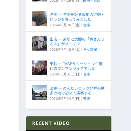
2026年6月29日(月)
|
医療・健康
弦高 ― 弦高を計る専用の定規と
いうのを買ってみました
2026年6月26日(金)
|
音楽
出店 ― 近所に念願の「資さんう
どん」がオープン
2026年6月10日(水)
|
日々雑記
単独 ― ToBEサクセション二度
目のワンマンライブでした
2026年5月31日(日)
|
音楽
演奏 ― めんたいロック発祥の博
多の地で初めて演奏する
2026年5月24日(日)
|
音楽
RECENT VIDEO