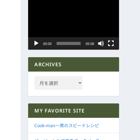
動
画
プ
レ
ー
ヤ
00:00
05:08
ー
ARCHIVES
MY FAVORITE SITE
Cook-man～男のスピードレシピ