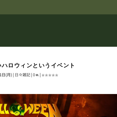
いハロウィンというイベント
1日(月)
|
日々雑記
|
0
|