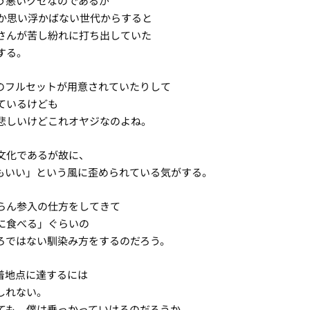
う悪いクセなのであるが
か思い浮かばない世代からすると
さんが苦し紛れに打ち出していた
する。
のフルセットが用意されていたりして
ているけども
悲しいけどこれオヤジなのよね。
文化であるが故に、
もいい」という風に歪められている気がする。
らん参入の仕方をしてきて
に食べる」ぐらいの
ろではない馴染み方をするのだろう。
着地点に達するには
しれない。
ても、僕は乗っかっていけるのだろうか。