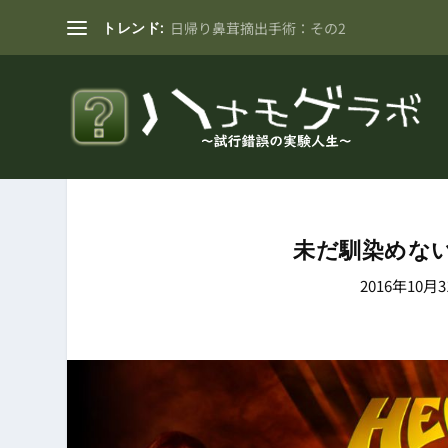
トレンド:
日帰り鼻茸摘出手術：その2
未だ馴染めな
2016年10月3