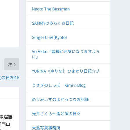
Naoto The Bassman
SAMMYのみちくさ日記
Singer LISA(Kyoto)
Vo.Akko「皆様が元気になりますよぅ
に」
次
YURINA《ゆりな》 ひまわり日記☆彡
の日2016
うさぎのしっぽ Kimi☆Blog
めぐみぃずのよかっつなお記録
光井さくら～酒と唄の日々
に電脳販
関西ロ
大島写真事務所