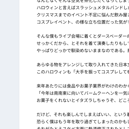
なんとなくそんな空気を茶化したくなってしま
ハロウィンと言えばスラッシュメタルバンドし
クリスマスまでのイベント不足に悩んだ飲み屋
コスプレイベント、の様な立ち位置だった気が
そんな僕もライブ会場に着くとダースベーダー
せっかくだから、とそれを着て演奏したりもし
やっぱりどっかで馴染めないままなのである。
あらゆる物をアレンジして取り入れてきた日本
このハロウィンも「大手を振ってコスプレして
来年あたりには食品やお菓子業界がわけのわか
「今年は南南東に向いてバームクーヘンを一気
お菓子をくれないとイタズラしちゃうぞ、どこ
だけど、それも楽しんでしまえばいい、という
恐らく僕はもう年を取り過ぎてしまったのかも
それがたとえスケベ方面に軌道修正されたとし