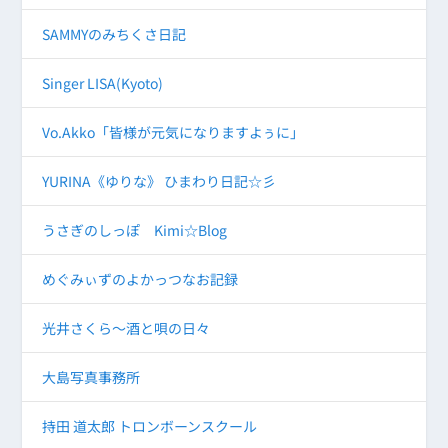
SAMMYのみちくさ日記
Singer LISA(Kyoto)
Vo.Akko「皆様が元気になりますよぅに」
YURINA《ゆりな》 ひまわり日記☆彡
うさぎのしっぽ Kimi☆Blog
めぐみぃずのよかっつなお記録
光井さくら～酒と唄の日々
大島写真事務所
持田 道太郎 トロンボーンスクール