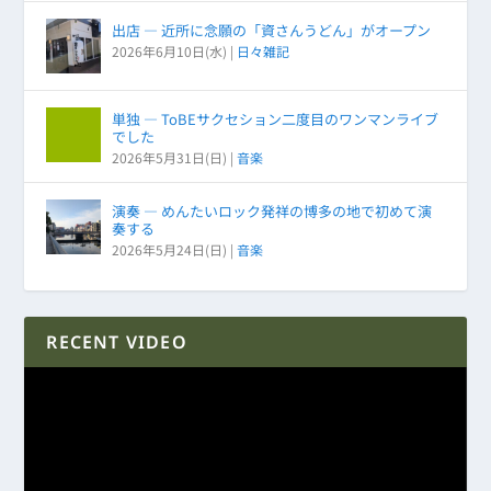
出店 ― 近所に念願の「資さんうどん」がオープン
2026年6月10日(水)
|
日々雑記
単独 ― ToBEサクセション二度目のワンマンライブ
でした
2026年5月31日(日)
|
音楽
演奏 ― めんたいロック発祥の博多の地で初めて演
奏する
2026年5月24日(日)
|
音楽
RECENT VIDEO
動
画
プ
レ
ー