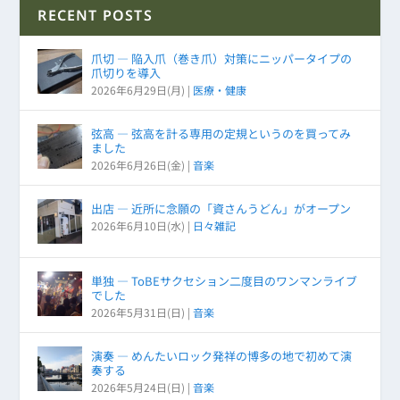
RECENT POSTS
爪切 ― 陥入爪（巻き爪）対策にニッパータイプの
爪切りを導入
2026年6月29日(月)
|
医療・健康
弦高 ― 弦高を計る専用の定規というのを買ってみ
ました
2026年6月26日(金)
|
音楽
出店 ― 近所に念願の「資さんうどん」がオープン
2026年6月10日(水)
|
日々雑記
単独 ― ToBEサクセション二度目のワンマンライブ
でした
2026年5月31日(日)
|
音楽
演奏 ― めんたいロック発祥の博多の地で初めて演
奏する
2026年5月24日(日)
|
音楽