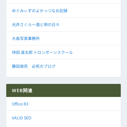
めぐみぃずのよかっつなお記録
光井さくら～酒と唄の日々
大島写真事務所
持田 道太郎 トロンボーンスクール
藤田俊亮 必死のブログ
WEB関連
Office R3
VALID SEO