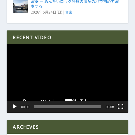
演奏 ― めんたいロック発祥の博多の地で初めて演
奏する
2026年5月24日(日)
|
音楽
RECENT VIDEO
動
画
プ
レ
ー
ヤ
ー
00:00
05:08
ARCHIVES