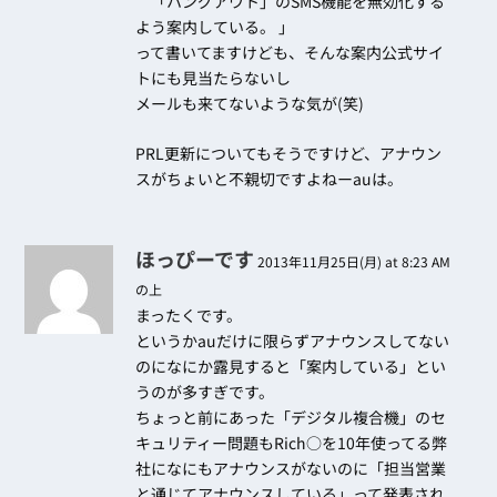
「ハングアウト」のSMS機能を無効化する
よう案内している。 」
って書いてますけども、そんな案内公式サイ
トにも見当たらないし
メールも来てないような気が(笑)
PRL更新についてもそうですけど、アナウン
スがちょいと不親切ですよねーauは。
ほっぴーです
2013年11月25日(月) at 8:23 AM
の上
まったくです。
というかauだけに限らずアナウンスしてない
のになにか露見すると「案内している」とい
うのが多すぎです。
ちょっと前にあった「デジタル複合機」のセ
キュリティー問題もRich○を10年使ってる弊
社になにもアナウンスがないのに「担当営業
と通じてアナウンスしている」って発表され