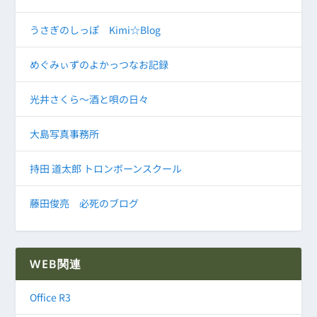
うさぎのしっぽ Kimi☆Blog
めぐみぃずのよかっつなお記録
光井さくら～酒と唄の日々
大島写真事務所
持田 道太郎 トロンボーンスクール
藤田俊亮 必死のブログ
WEB関連
Office R3