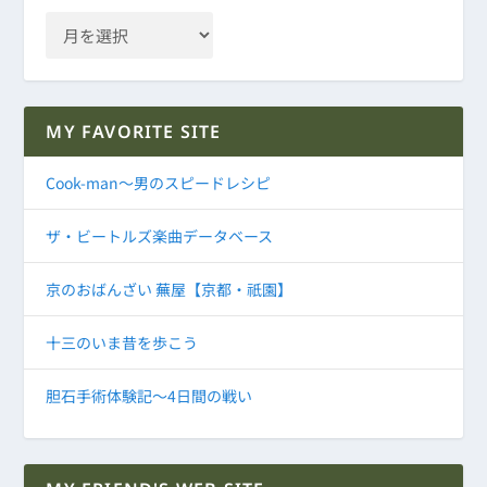
MY FAVORITE SITE
Cook-man～男のスピードレシピ
ザ・ビートルズ楽曲データベース
京のおばんざい 蕪屋【京都・祇園】
十三のいま昔を歩こう
胆石手術体験記～4日間の戦い