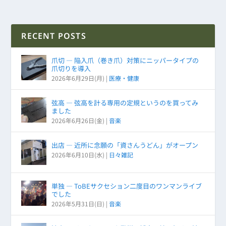
RECENT POSTS
爪切 ― 陥入爪（巻き爪）対策にニッパータイプの
爪切りを導入
2026年6月29日(月)
|
医療・健康
弦高 ― 弦高を計る専用の定規というのを買ってみ
ました
2026年6月26日(金)
|
音楽
出店 ― 近所に念願の「資さんうどん」がオープン
2026年6月10日(水)
|
日々雑記
単独 ― ToBEサクセション二度目のワンマンライブ
でした
2026年5月31日(日)
|
音楽