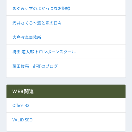
めぐみぃずのよかっつなお記録
光井さくら～酒と唄の日々
大島写真事務所
持田 道太郎 トロンボーンスクール
藤田俊亮 必死のブログ
WEB関連
Office R3
VALID SEO