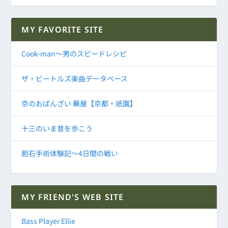
MY FAVORITE SITE
Cook-man～男のスピードレシピ
ザ・ビートルズ楽曲データベース
京のおばんざい 蕪屋【京都・祇園】
十三のいま昔を歩こう
胆石手術体験記～4日間の戦い
MY FRIEND'S WEB SITE
Bass Player Ellie