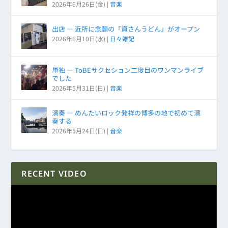
2026年6月26日(金)
|
音楽
出店 ― 近所に念願の「資さんうどん」がオープン
2026年6月10日(水)
|
日々雑記
単独 ― ToBEサクセション二度目のワンマンライブ
でした
2026年5月31日(日)
|
音楽
演奏 ― めんたいロック発祥の博多の地で初めて演
奏する
2026年5月24日(日)
|
音楽
RECENT VIDEO
動
画
プ