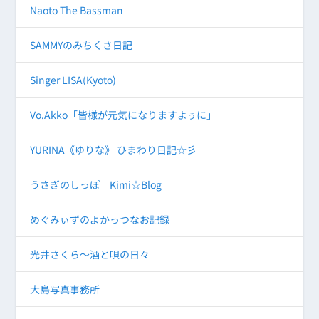
Naoto The Bassman
SAMMYのみちくさ日記
Singer LISA(Kyoto)
Vo.Akko「皆様が元気になりますよぅに」
YURINA《ゆりな》 ひまわり日記☆彡
うさぎのしっぽ Kimi☆Blog
めぐみぃずのよかっつなお記録
光井さくら～酒と唄の日々
大島写真事務所