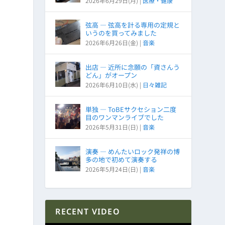
2026年6月29日(月)
|
医療・健康
弦高 ― 弦高を計る専用の定規と
いうのを買ってみました
2026年6月26日(金)
|
音楽
出店 ― 近所に念願の「資さんう
どん」がオープン
2026年6月10日(水)
|
日々雑記
単独 ― ToBEサクセション二度
目のワンマンライブでした
2026年5月31日(日)
|
音楽
演奏 ― めんたいロック発祥の博
多の地で初めて演奏する
2026年5月24日(日)
|
音楽
RECENT VIDEO