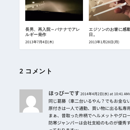
長男、再入院～バナナでアレ
エジソンのお箸に感
ルギー発作
日。
2013年7月4日(木)
2013年1月28日(月)
2 コメント
ほっぴーです
2014年4月2日(水) at 10:41 A
同じ葛藤（車二台いるやん？でもお金な
原付きは一人で通勤、買い物に出る私専
まぁ、昔取った杵柄でヘルメットやグロ
防寒ジャンパーは会社支給のものが優秀
っておりますｗ