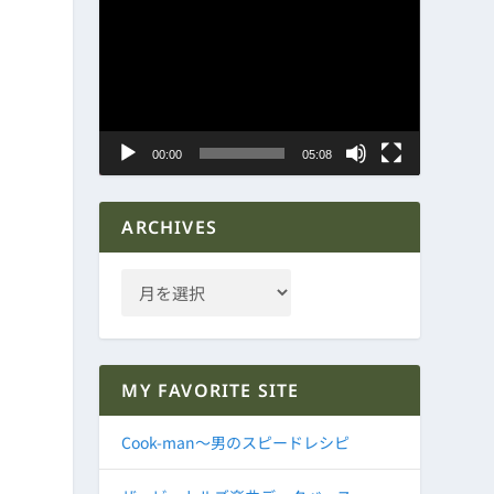
動
画
プ
レ
ー
ヤ
00:00
05:08
ー
ARCHIVES
MY FAVORITE SITE
Cook-man～男のスピードレシピ