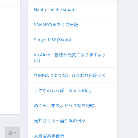
Naoto The Bassman
SAMMYのみちくさ日記
Singer LISA(Kyoto)
Vo.Akko「皆様が元気になりますよぅ
に」
YURINA《ゆりな》 ひまわり日記☆彡
うさぎのしっぽ Kimi☆Blog
めぐみぃずのよかっつなお記録
光井さくら～酒と唄の日々
次
大島写真事務所