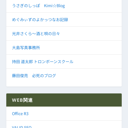
うさぎのしっぽ Kimi☆Blog
めぐみぃずのよかっつなお記録
光井さくら～酒と唄の日々
大島写真事務所
持田 道太郎 トロンボーンスクール
藤田俊亮 必死のブログ
WEB関連
Office R3
VALID SEO