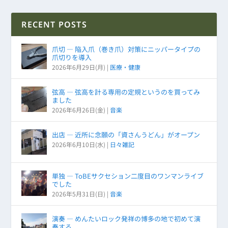
RECENT POSTS
爪切 ― 陥入爪（巻き爪）対策にニッパータイプの
爪切りを導入
2026年6月29日(月)
|
医療・健康
弦高 ― 弦高を計る専用の定規というのを買ってみ
ました
2026年6月26日(金)
|
音楽
出店 ― 近所に念願の「資さんうどん」がオープン
2026年6月10日(水)
|
日々雑記
単独 ― ToBEサクセション二度目のワンマンライブ
でした
2026年5月31日(日)
|
音楽
演奏 ― めんたいロック発祥の博多の地で初めて演
奏する