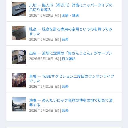
爪切 ― 陥入爪（巻き爪）対策にニッパータイプの
爪切りを導入
2026年6月29日(月)
|
医療・健康
弦高 ― 弦高を計る専用の定規というのを買ってみ
ました
2026年6月26日(金)
|
音楽
出店 ― 近所に念願の「資さんうどん」がオープン
2026年6月10日(水)
|
日々雑記
単独 ― ToBEサクセション二度目のワンマンライブ
でした
2026年5月31日(日)
|
音楽
演奏 ― めんたいロック発祥の博多の地で初めて演
奏する
2026年5月24日(日)
|
音楽