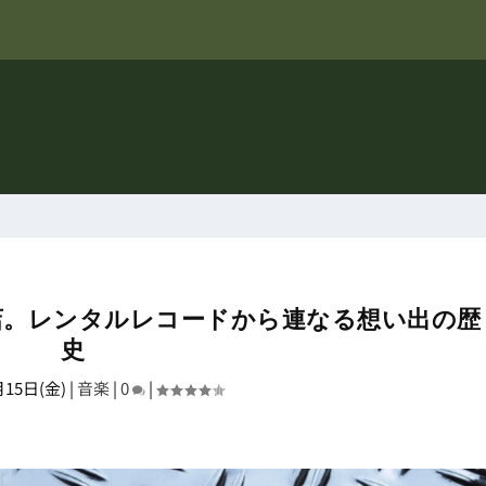
が閉店。レンタルレコードから連なる想い出の歴
史
月15日(金)
|
音楽
|
0
|