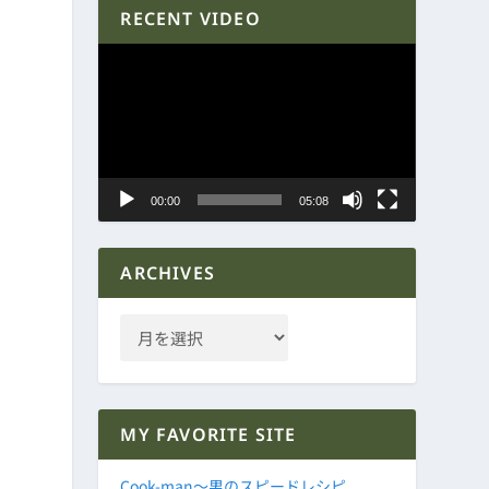
RECENT VIDEO
動
画
プ
レ
ー
ヤ
っ
00:00
05:08
ー
ARCHIVES
MY FAVORITE SITE
Cook-man～男のスピードレシピ