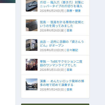
爪切 ― 陥入爪（巻き爪）対策に
ニッパータイプの爪切りを導入
2026年6月29日(月)
|
医療・健康
弦高 ― 弦高を計る専用の定規と
いうのを買ってみました
2026年6月26日(金)
|
音楽
出店 ― 近所に念願の「資さんう
どん」がオープン
2026年6月10日(水)
|
日々雑記
単独 ― ToBEサクセション二度
目のワンマンライブでした
2026年5月31日(日)
|
音楽
演奏 ― めんたいロック発祥の博
多の地で初めて演奏する
2026年5月24日(日)
|
音楽