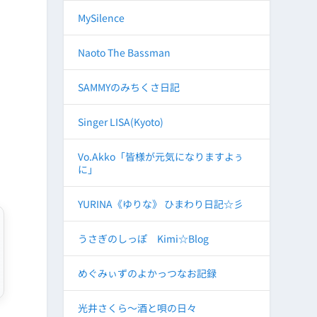
MySilence
Naoto The Bassman
SAMMYのみちくさ日記
Singer LISA(Kyoto)
Vo.Akko「皆様が元気になりますよぅ
に」
YURINA《ゆりな》 ひまわり日記☆彡
うさぎのしっぽ Kimi☆Blog
めぐみぃずのよかっつなお記録
光井さくら～酒と唄の日々