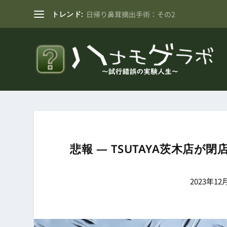
トレンド:
日帰り鼻茸摘出手術：その2
悲報 ― TSUTAYA茨木店
2023年12