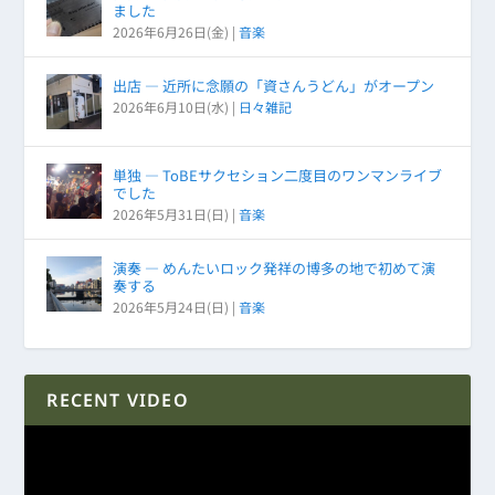
ました
2026年6月26日(金)
|
音楽
出店 ― 近所に念願の「資さんうどん」がオープン
2026年6月10日(水)
|
日々雑記
単独 ― ToBEサクセション二度目のワンマンライブ
でした
2026年5月31日(日)
|
音楽
演奏 ― めんたいロック発祥の博多の地で初めて演
奏する
2026年5月24日(日)
|
音楽
RECENT VIDEO
動
画
プ