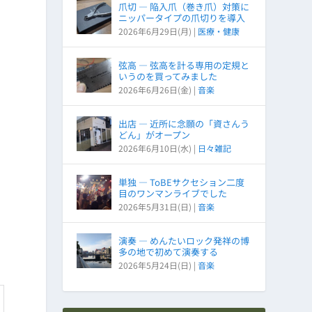
爪切 ― 陥入爪（巻き爪）対策に
ニッパータイプの爪切りを導入
2026年6月29日(月)
|
医療・健康
弦高 ― 弦高を計る専用の定規と
いうのを買ってみました
2026年6月26日(金)
|
音楽
出店 ― 近所に念願の「資さんう
どん」がオープン
2026年6月10日(水)
|
日々雑記
単独 ― ToBEサクセション二度
目のワンマンライブでした
2026年5月31日(日)
|
音楽
演奏 ― めんたいロック発祥の博
多の地で初めて演奏する
2026年5月24日(日)
|
音楽