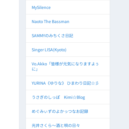
MySilence
Naoto The Bassman
SAMMYのみちくさ日記
Singer LISA(Kyoto)
Vo.Akko「皆様が元気になりますよぅ
に」
YURINA《ゆりな》 ひまわり日記☆彡
うさぎのしっぽ Kimi☆Blog
めぐみぃずのよかっつなお記録
光井さくら～酒と唄の日々