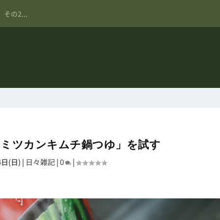
。その2...
プ「ミツカンキムチ鍋つゆ」を試す
4日(日)
|
日々雑記
|
0
|