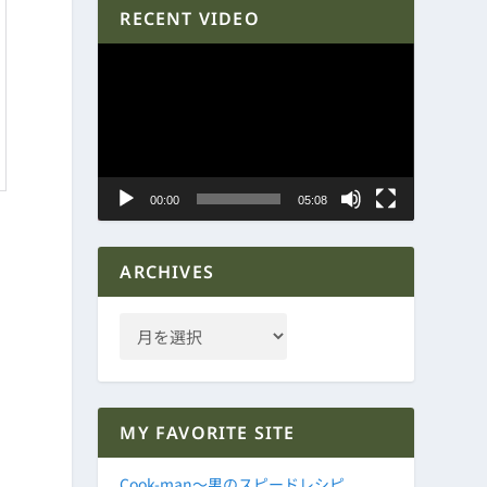
RECENT VIDEO
動
画
プ
レ
ー
ヤ
00:00
05:08
ー
ARCHIVES
MY FAVORITE SITE
Cook-man～男のスピードレシピ