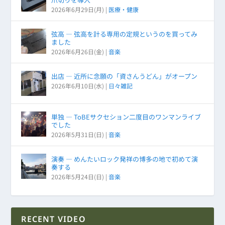
2026年6月29日(月)
|
医療・健康
弦高 ― 弦高を計る専用の定規というのを買ってみ
ました
2026年6月26日(金)
|
音楽
出店 ― 近所に念願の「資さんうどん」がオープン
2026年6月10日(水)
|
日々雑記
単独 ― ToBEサクセション二度目のワンマンライブ
でした
2026年5月31日(日)
|
音楽
演奏 ― めんたいロック発祥の博多の地で初めて演
奏する
2026年5月24日(日)
|
音楽
RECENT VIDEO