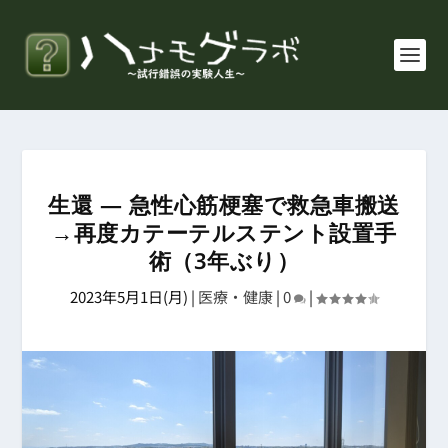
生還 ― 急性心筋梗塞で救急車搬送
→再度カテーテルステント設置手
術（3年ぶり）
2023年5月1日(月)
|
医療・健康
|
0
|