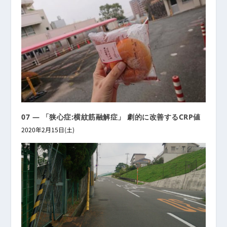
07 ― 「狭心症:横紋筋融解症」 劇的に改善するCRP値
2020年2月15日(土)