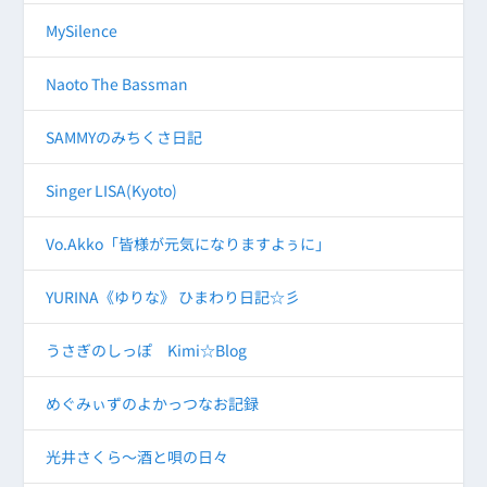
MySilence
Naoto The Bassman
SAMMYのみちくさ日記
Singer LISA(Kyoto)
Vo.Akko「皆様が元気になりますよぅに」
YURINA《ゆりな》 ひまわり日記☆彡
うさぎのしっぽ Kimi☆Blog
めぐみぃずのよかっつなお記録
光井さくら～酒と唄の日々