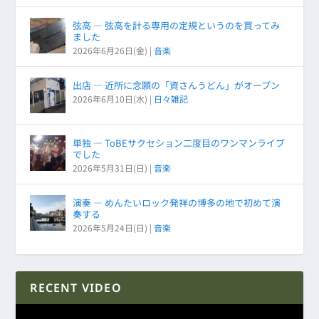
弦高 ― 弦高を計る専用の定規というのを買ってみ
ました
2026年6月26日(金)
|
音楽
出店 ― 近所に念願の「資さんうどん」がオープン
2026年6月10日(水)
|
日々雑記
単独 ― ToBEサクセション二度目のワンマンライブ
でした
2026年5月31日(日)
|
音楽
演奏 ― めんたいロック発祥の博多の地で初めて演
奏する
2026年5月24日(日)
|
音楽
RECENT VIDEO
動