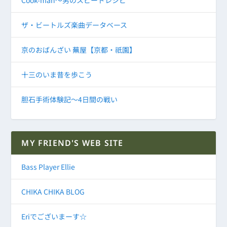
ザ・ビートルズ楽曲データベース
京のおばんざい 蕪屋【京都・祇園】
十三のいま昔を歩こう
胆石手術体験記～4日間の戦い
MY FRIEND'S WEB SITE
Bass Player Ellie
CHIKA CHIKA BLOG
Eriでございまーす☆