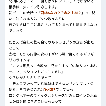
間柄に応じてマニア度も徐々にシフトして行かないと
相手は一気にドン引きします。
初デートの会話で「
君はSなの？それともM？
」って聞
いて許される人はごく少数なように
彼の失敗はここに集約されてると言っても過言ではない
でしょう。
たとえば会社の飲み会でウルトラセブンの話題が出た
として
会社、しかも同僚の女の子がいる場で許されるギリギ
リのラインは
「アンヌ隊員って今改めて見たらすっごい美人なんよね
ー。ファッションも70’sしてるし」
ぐらいがギリギリであって
「デュフフｗｗアンヌ隊員はですねｗ『ノンマルトの
使者』ちなみにこれは
第42話
でしてｗｗ
ロングヘアーのウィッグとシリーズ初のヒロインの水着
姿が自分的にキタコレｗｗｗって