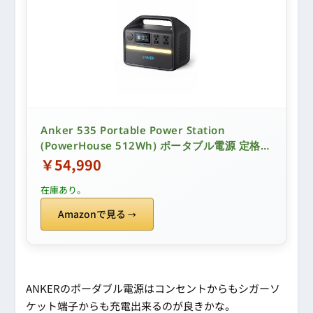
Anker 535 Portable Power Station
(PowerHouse 512Wh) ポータブル電源 定格
500W AC4ポート 小型軽量 リン酸鉄 キャンプ
￥54,990
防災 節電 車中泊 防災安全協会推奨
在庫あり。
Amazonで見る
ANKERのポーダブル電源はコンセントからもシガーソ
ケット端子からも充電出来るのが良きかな。