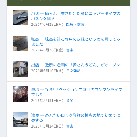
爪切 ― 陥入爪（巻き爪）対策にニッパータイプの
爪切りを導入
2026年6月29日(月)
|
医療・健康
弦高 ― 弦高を計る専用の定規というのを買ってみ
ました
2026年6月26日(金)
|
音楽
出店 ― 近所に念願の「資さんうどん」がオープン
2026年6月10日(水)
|
日々雑記
単独 ― ToBEサクセション二度目のワンマンライブ
でした
2026年5月31日(日)
|
音楽
演奏 ― めんたいロック発祥の博多の地で初めて演
奏する
2026年5月24日(日)
|
音楽