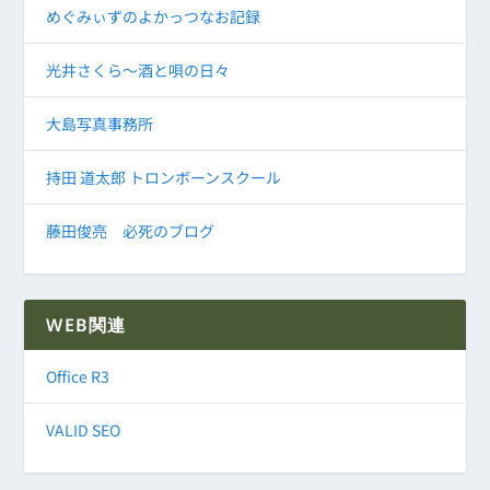
めぐみぃずのよかっつなお記録
光井さくら～酒と唄の日々
大島写真事務所
持田 道太郎 トロンボーンスクール
藤田俊亮 必死のブログ
WEB関連
Office R3
VALID SEO