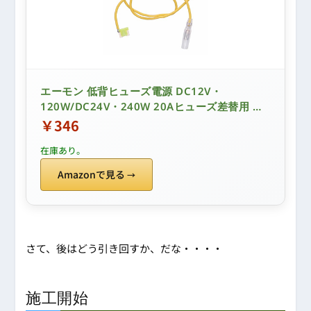
エーモン 低背ヒューズ電源 DC12V・
120W/DC24V・240W 20Aヒューズ差替用 ヒ
ューズボックスから電源が取り出せる E579
￥346
在庫あり。
Amazonで見る
さて、後はどう引き回すか、だな・・・・
施工開始