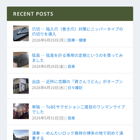
RECENT POSTS
爪切 ― 陥入爪（巻き爪）対策にニッパータイプの
爪切りを導入
2026年6月29日(月)
|
医療・健康
弦高 ― 弦高を計る専用の定規というのを買ってみ
ました
2026年6月26日(金)
|
音楽
出店 ― 近所に念願の「資さんうどん」がオープン
2026年6月10日(水)
|
日々雑記
単独 ― ToBEサクセション二度目のワンマンライブ
でした
2026年5月31日(日)
|
音楽
演奏 ― めんたいロック発祥の博多の地で初めて演
奏する