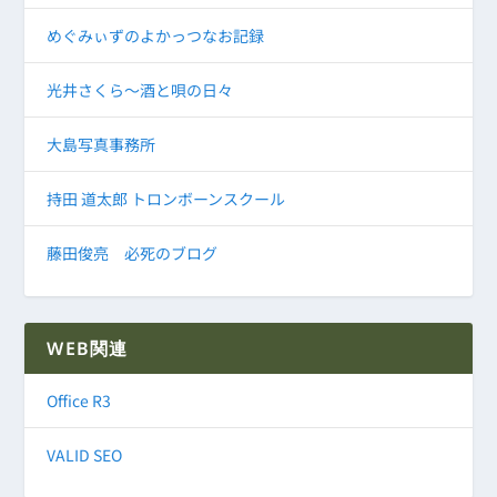
めぐみぃずのよかっつなお記録
光井さくら～酒と唄の日々
大島写真事務所
持田 道太郎 トロンボーンスクール
藤田俊亮 必死のブログ
WEB関連
Office R3
VALID SEO