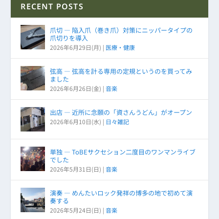
RECENT POSTS
爪切 ― 陥入爪（巻き爪）対策にニッパータイプの
爪切りを導入
2026年6月29日(月)
|
医療・健康
弦高 ― 弦高を計る専用の定規というのを買ってみ
ました
2026年6月26日(金)
|
音楽
出店 ― 近所に念願の「資さんうどん」がオープン
2026年6月10日(水)
|
日々雑記
単独 ― ToBEサクセション二度目のワンマンライブ
でした
2026年5月31日(日)
|
音楽
演奏 ― めんたいロック発祥の博多の地で初めて演
奏する
2026年5月24日(日)
|
音楽