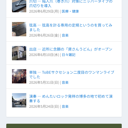
爪切 ― 陥入爪（巻き爪）対策にニッパータイプの
爪切りを導入
2026年6月29日(月)
|
医療・健康
弦高 ― 弦高を計る専用の定規というのを買ってみ
ました
2026年6月26日(金)
|
音楽
出店 ― 近所に念願の「資さんうどん」がオープン
2026年6月10日(水)
|
日々雑記
単独 ― ToBEサクセション二度目のワンマンライブ
でした
2026年5月31日(日)
|
音楽
演奏 ― めんたいロック発祥の博多の地で初めて演
奏する
2026年5月24日(日)
|
音楽