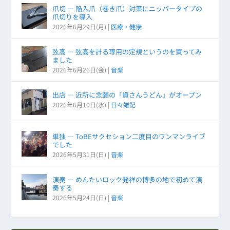
爪切 ― 陥入爪（巻き爪）対策にニッパータイプの
爪切りを導入
2026年6月29日(月)
|
医療・健康
弦高 ― 弦高を計る専用の定規というのを買ってみ
ました
2026年6月26日(金)
|
音楽
出店 ― 近所に念願の「資さんうどん」がオープン
2026年6月10日(水)
|
日々雑記
単独 ― ToBEサクセション二度目のワンマンライブ
でした
2026年5月31日(日)
|
音楽
演奏 ― めんたいロック発祥の博多の地で初めて演
奏する
2026年5月24日(日)
|
音楽