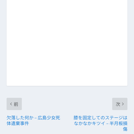
前
次
欠落した何か – 広島少女死
膝を固定してのステージは
体遺棄事件
なかなかキツイ – 半月板損
傷