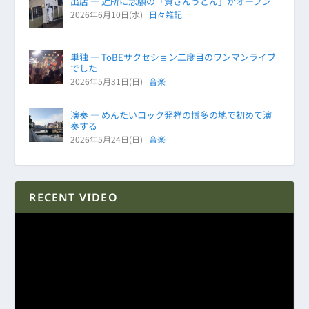
出店 ― 近所に念願の「資さんうどん」がオープン
2026年6月10日(水)
|
日々雑記
単独 ― ToBEサクセション二度目のワンマンライブ
でした
2026年5月31日(日)
|
音楽
演奏 ― めんたいロック発祥の博多の地で初めて演
奏する
2026年5月24日(日)
|
音楽
RECENT VIDEO
動
画
プ
レ
ー
ヤ