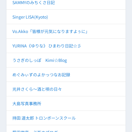
SAMMYのみちくさ日記
Singer LISA(Kyoto)
Vo.Akko「皆様が元気になりますよぅに」
YURINA《ゆりな》 ひまわり日記☆彡
うさぎのしっぽ Kimi☆Blog
めぐみぃずのよかっつなお記録
光井さくら～酒と唄の日々
大島写真事務所
持田 道太郎 トロンボーンスクール