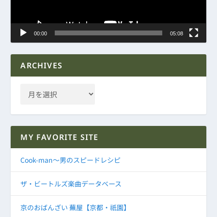
ー
00:00
05:08
ARCHIVES
MY FAVORITE SITE
Cook-man～男のスピードレシピ
ザ・ビートルズ楽曲データベース
京のおばんざい 蕪屋【京都・祇園】