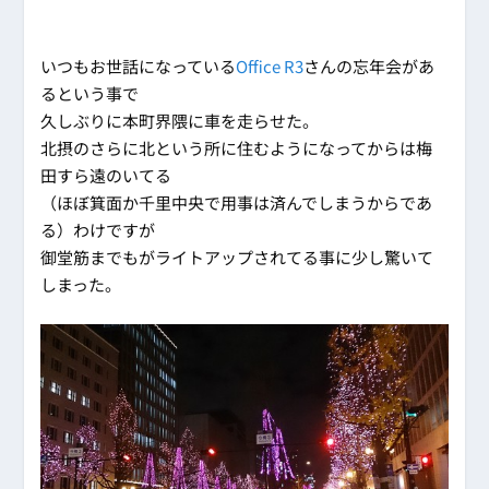
いつもお世話になっている
Office R3
さんの忘年会があ
るという事で
久しぶりに本町界隈に車を走らせた。
北摂のさらに北という所に住むようになってからは梅
田すら遠のいてる
（ほぼ箕面か千里中央で用事は済んでしまうからであ
る）わけですが
御堂筋までもがライトアップされてる事に少し驚いて
しまった。