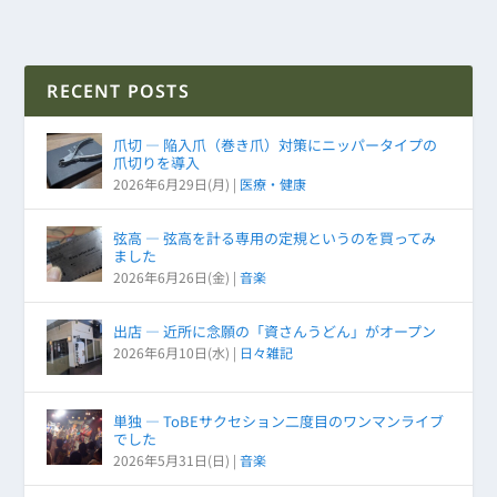
RECENT POSTS
爪切 ― 陥入爪（巻き爪）対策にニッパータイプの
爪切りを導入
2026年6月29日(月)
|
医療・健康
弦高 ― 弦高を計る専用の定規というのを買ってみ
ました
2026年6月26日(金)
|
音楽
出店 ― 近所に念願の「資さんうどん」がオープン
2026年6月10日(水)
|
日々雑記
単独 ― ToBEサクセション二度目のワンマンライブ
でした
2026年5月31日(日)
|
音楽