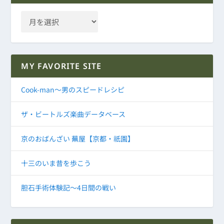
MY FAVORITE SITE
Cook-man～男のスピードレシピ
ザ・ビートルズ楽曲データベース
京のおばんざい 蕪屋【京都・祇園】
十三のいま昔を歩こう
胆石手術体験記～4日間の戦い