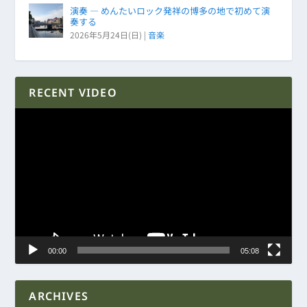
演奏 ― めんたいロック発祥の博多の地で初めて演
奏する
2026年5月24日(日)
|
音楽
RECENT VIDEO
動
画
プ
レ
ー
ヤ
ー
00:00
05:08
ARCHIVES