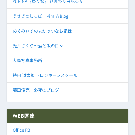
YURINA《ゆりな》 ひまわり日記☆彡
うさぎのしっぽ Kimi☆Blog
めぐみぃずのよかっつなお記録
光井さくら～酒と唄の日々
大島写真事務所
持田 道太郎 トロンボーンスクール
藤田俊亮 必死のブログ
WEB関連
Office R3