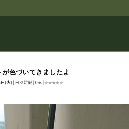
トが色づいてきましたよ
5日(火)
|
日々雑記
|
0
|