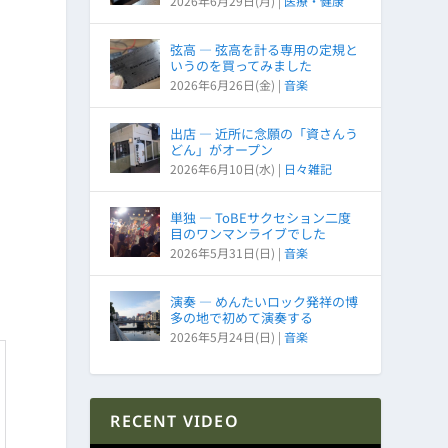
2026年6月29日(月)
|
医療・健康
弦高 ― 弦高を計る専用の定規と
いうのを買ってみました
2026年6月26日(金)
|
音楽
出店 ― 近所に念願の「資さんう
どん」がオープン
2026年6月10日(水)
|
日々雑記
単独 ― ToBEサクセション二度
目のワンマンライブでした
2026年5月31日(日)
|
音楽
演奏 ― めんたいロック発祥の博
多の地で初めて演奏する
2026年5月24日(日)
|
音楽
RECENT VIDEO