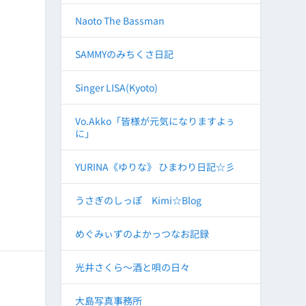
Naoto The Bassman
SAMMYのみちくさ日記
Singer LISA(Kyoto)
Vo.Akko「皆様が元気になりますよぅ
に」
YURINA《ゆりな》 ひまわり日記☆彡
うさぎのしっぽ Kimi☆Blog
めぐみぃずのよかっつなお記録
光井さくら～酒と唄の日々
大島写真事務所