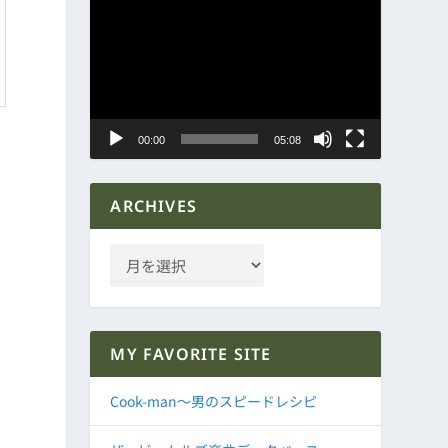
動
画
プ
レ
ー
ヤ
00:00
05:08
ー
ARCHIVES
MY FAVORITE SITE
Cook-man～男のスピードレシピ