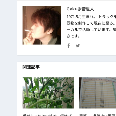
Gaku@管理人
1971.5月生まれ。 トラック
促物を制作して現在に至る
ーカルで活動しています。50
きです。
関連記事
嵐が去ったその後で、僕はプ
疑惑 ― 鼻腔内に乳