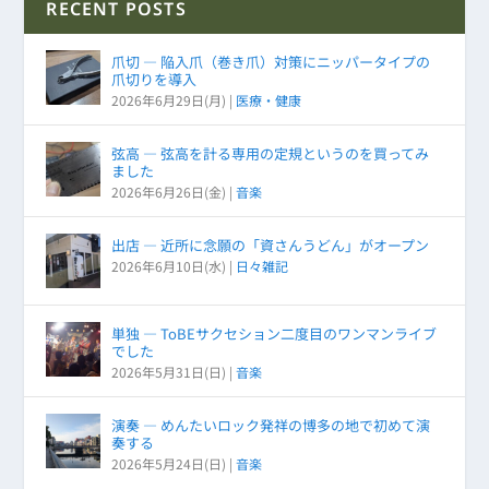
RECENT POSTS
爪切 ― 陥入爪（巻き爪）対策にニッパータイプの
爪切りを導入
2026年6月29日(月)
|
医療・健康
弦高 ― 弦高を計る専用の定規というのを買ってみ
ました
2026年6月26日(金)
|
音楽
出店 ― 近所に念願の「資さんうどん」がオープン
2026年6月10日(水)
|
日々雑記
単独 ― ToBEサクセション二度目のワンマンライブ
でした
2026年5月31日(日)
|
音楽
演奏 ― めんたいロック発祥の博多の地で初めて演
奏する
2026年5月24日(日)
|
音楽