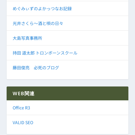
めぐみぃずのよかっつなお記録
光井さくら～酒と唄の日々
大島写真事務所
持田 道太郎 トロンボーンスクール
藤田俊亮 必死のブログ
WEB関連
Office R3
VALID SEO