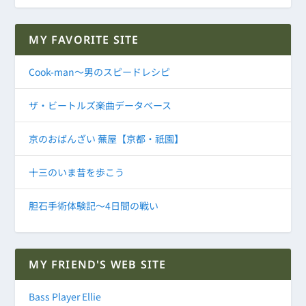
MY FAVORITE SITE
Cook-man～男のスピードレシピ
ザ・ビートルズ楽曲データベース
京のおばんざい 蕪屋【京都・祇園】
十三のいま昔を歩こう
胆石手術体験記～4日間の戦い
MY FRIEND'S WEB SITE
Bass Player Ellie