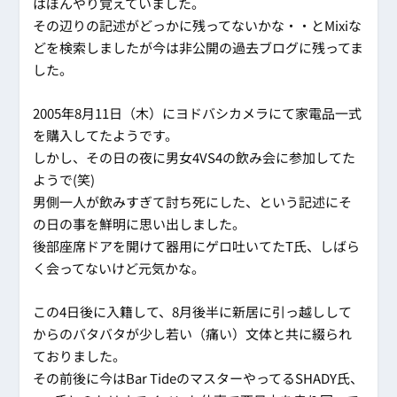
はぼんやり覚えていました。
その辺りの記述がどっかに残ってないかな・・とMixiな
どを検索しましたが今は非公開の過去ブログに残ってま
した。
2005年8月11日（木）にヨドバシカメラにて家電品一式
を購入してたようです。
しかし、その日の夜に男女4VS4の飲み会に参加してた
ようで(笑)
男側一人が飲みすぎて討ち死にした、という記述にそ
の日の事を鮮明に思い出しました。
後部座席ドアを開けて器用にゲロ吐いてたT氏、しばら
く会ってないけど元気かな。
この4日後に入籍して、8月後半に新居に引っ越しして
からのバタバタが少し若い（痛い）文体と共に綴られ
ておりました。
その前後に今はBar TideのマスターやってるSHADY氏、