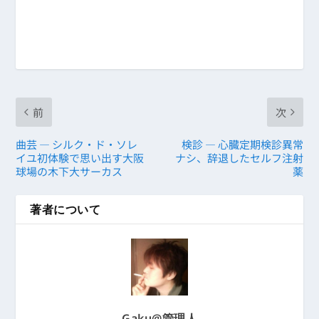
前
次
曲芸 ― シルク・ド・ソレ
検診 ― 心臓定期検診異常
イユ初体験で思い出す大阪
ナシ、辞退したセルフ注射
球場の木下大サーカス
薬
著者について
Gaku@管理人