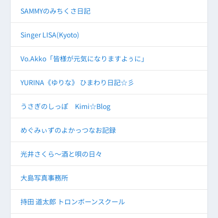
SAMMYのみちくさ日記
Singer LISA(Kyoto)
Vo.Akko「皆様が元気になりますよぅに」
YURINA《ゆりな》 ひまわり日記☆彡
うさぎのしっぽ Kimi☆Blog
めぐみぃずのよかっつなお記録
光井さくら～酒と唄の日々
大島写真事務所
持田 道太郎 トロンボーンスクール