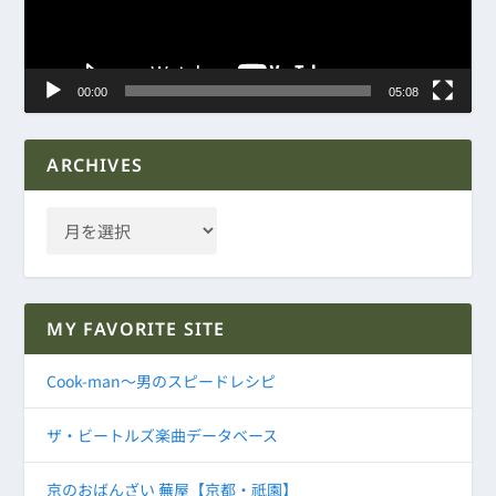
ヤ
ー
00:00
05:08
ARCHIVES
MY FAVORITE SITE
Cook-man～男のスピードレシピ
ザ・ビートルズ楽曲データベース
京のおばんざい 蕪屋【京都・祇園】