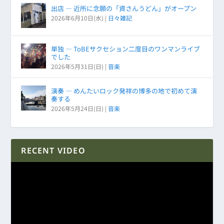
出店 ― 近所に念願の「資さんうどん」がオープン
2026年6月10日(水)
|
日々雑記
単独 ― ToBEサクセション二度目のワンマンライブ
でした
2026年5月31日(日)
|
音楽
演奏 ― めんたいロック発祥の博多の地で初めて演
奏する
2026年5月24日(日)
|
音楽
RECENT VIDEO
動
画
プ
レ
ー