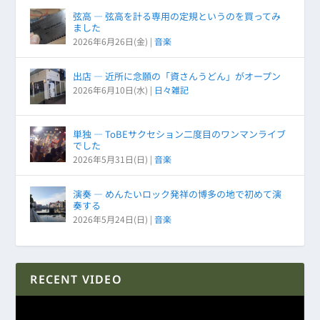
弦高 ― 弦高を計る専用の定規というのを買ってみ
ました
2026年6月26日(金)
|
音楽
出店 ― 近所に念願の「資さんうどん」がオープン
2026年6月10日(水)
|
日々雑記
単独 ― ToBEサクセション二度目のワンマンライブ
でした
2026年5月31日(日)
|
音楽
演奏 ― めんたいロック発祥の博多の地で初めて演
奏する
2026年5月24日(日)
|
音楽
RECENT VIDEO
動