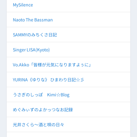
MySilence
Naoto The Bassman
SAMMYのみちくさ日記
Singer LISA(Kyoto)
Vo.Akko「皆様が元気になりますよぅに」
YURINA《ゆりな》 ひまわり日記☆彡
うさぎのしっぽ Kimi☆Blog
めぐみぃずのよかっつなお記録
光井さくら～酒と唄の日々