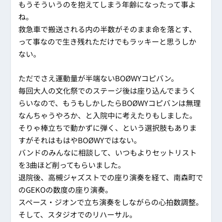
もうそういうのを抱えてしまう年齢になったって事よ
ね。
救急車で搬送される内の半数がそのまま命を落とす、
って事なので生き残れただけでもラッキーと思うしか
ない。
ただでさえ運動量が半端ないBOØWYコピバン。
毎回大人の文化祭でのステージ後は座り込んでまうく
らいなので、もうもしかしたらBOØWYコピバンは無理
なんちゃうやろか、と入院中に考えたりもしました。
そりゃ棒立ちで動かずに弾く、という選択肢もありま
すがそれはもはやBOØWYではない。
バンドのみんなに相談して、いつもよりセットリスト
を3曲ほど削ってもらいました。
退院後、高槻ジャズストでの座り演奏を経て、南森町で
のGEKOの数度の座り演奏。
スペース・ジオンで立ち演奏をしながらの心拍数調整。
そして、スタジオでのリハーサル。