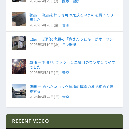
2026年6月29日(月)
|
医療・健康
弦高 ― 弦高を計る専用の定規というのを買ってみ
ました
2026年6月26日(金)
|
音楽
出店 ― 近所に念願の「資さんうどん」がオープン
2026年6月10日(水)
|
日々雑記
単独 ― ToBEサクセション二度目のワンマンライブ
でした
2026年5月31日(日)
|
音楽
演奏 ― めんたいロック発祥の博多の地で初めて演
奏する
2026年5月24日(日)
|
音楽
RECENT VIDEO