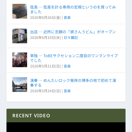
弦高 ― 弦高を計る専用の定規というのを買ってみ
ました
2026年6月26日(金)
|
音楽
出店 ― 近所に念願の「資さんうどん」がオープン
2026年6月10日(水)
|
日々雑記
単独 ― ToBEサクセション二度目のワンマンライブ
でした
2026年5月31日(日)
|
音楽
演奏 ― めんたいロック発祥の博多の地で初めて演
奏する
2026年5月24日(日)
|
音楽
RECENT VIDEO
動