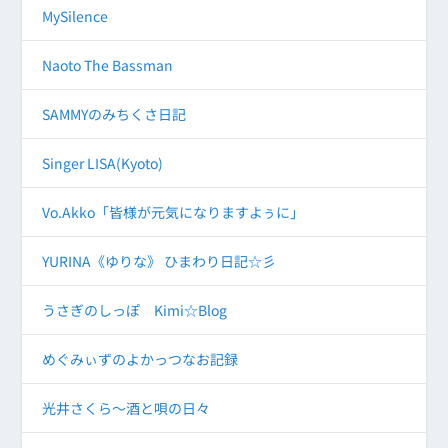
MySilence
Naoto The Bassman
SAMMYのみちくさ日記
Singer LISA(Kyoto)
Vo.Akko「皆様が元気になりますよぅに」
YURINA《ゆりな》 ひまわり日記☆彡
うさぎのしっぽ Kimi☆Blog
めぐみぃずのよかっつなお記録
光井さくら～酒と唄の日々