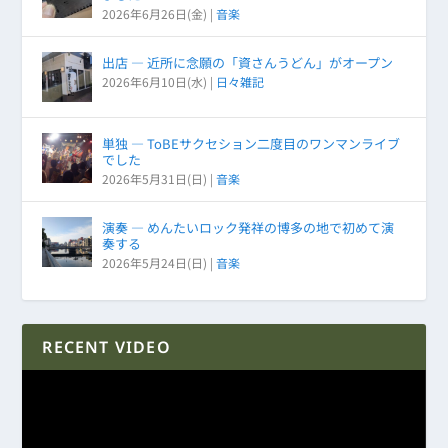
2026年6月26日(金)
|
音楽
出店 ― 近所に念願の「資さんうどん」がオープン
2026年6月10日(水)
|
日々雑記
単独 ― ToBEサクセション二度目のワンマンライブ
でした
2026年5月31日(日)
|
音楽
演奏 ― めんたいロック発祥の博多の地で初めて演
奏する
2026年5月24日(日)
|
音楽
RECENT VIDEO
動
画
プ