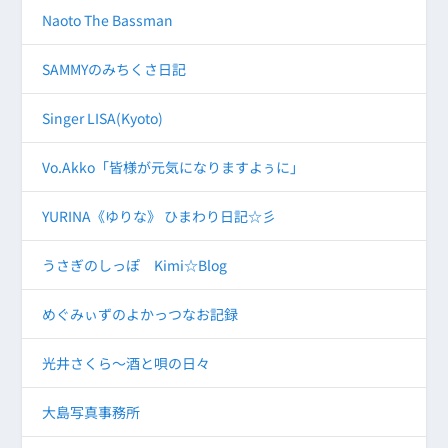
Naoto The Bassman
SAMMYのみちくさ日記
Singer LISA(Kyoto)
Vo.Akko「皆様が元気になりますよぅに」
YURINA《ゆりな》 ひまわり日記☆彡
うさぎのしっぽ Kimi☆Blog
めぐみぃずのよかっつなお記録
光井さくら～酒と唄の日々
大島写真事務所