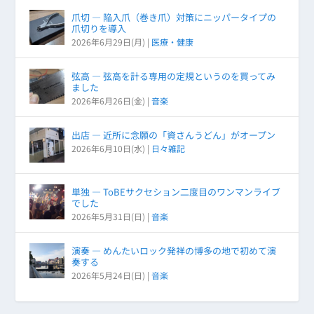
爪切 ― 陥入爪（巻き爪）対策にニッパータイプの
爪切りを導入
2026年6月29日(月)
|
医療・健康
弦高 ― 弦高を計る専用の定規というのを買ってみ
ました
2026年6月26日(金)
|
音楽
出店 ― 近所に念願の「資さんうどん」がオープン
2026年6月10日(水)
|
日々雑記
単独 ― ToBEサクセション二度目のワンマンライブ
でした
2026年5月31日(日)
|
音楽
演奏 ― めんたいロック発祥の博多の地で初めて演
奏する
2026年5月24日(日)
|
音楽