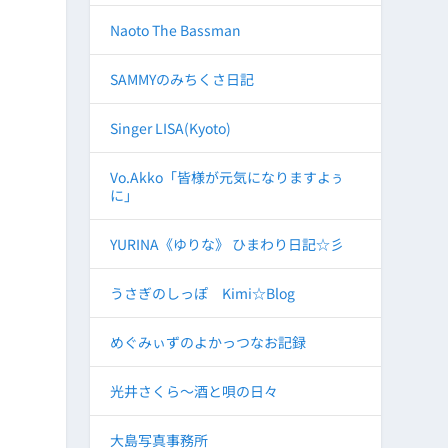
Naoto The Bassman
SAMMYのみちくさ日記
Singer LISA(Kyoto)
Vo.Akko「皆様が元気になりますよぅ
に」
YURINA《ゆりな》 ひまわり日記☆彡
うさぎのしっぽ Kimi☆Blog
めぐみぃずのよかっつなお記録
光井さくら～酒と唄の日々
大島写真事務所