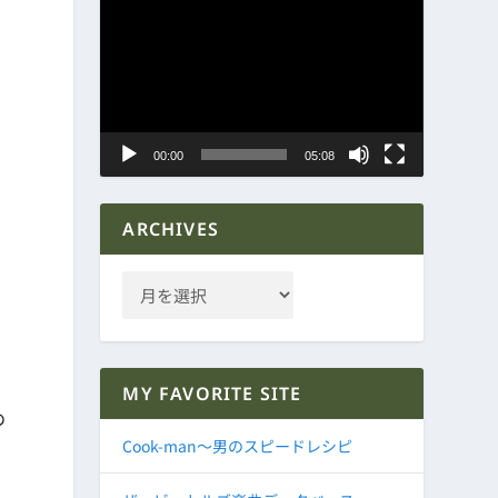
動
画
プ
レ
ー
ヤ
00:00
05:08
ー
ARCHIVES
MY FAVORITE SITE
の
Cook-man～男のスピードレシピ