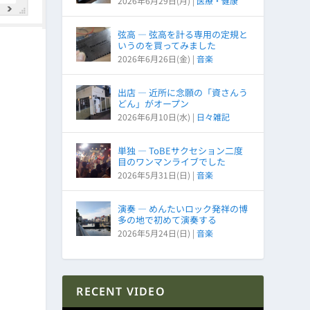
2026年6月29日(月)
|
医療・健康
弦高 ― 弦高を計る専用の定規と
いうのを買ってみました
2026年6月26日(金)
|
音楽
出店 ― 近所に念願の「資さんう
どん」がオープン
2026年6月10日(水)
|
日々雑記
単独 ― ToBEサクセション二度
目のワンマンライブでした
2026年5月31日(日)
|
音楽
演奏 ― めんたいロック発祥の博
多の地で初めて演奏する
2026年5月24日(日)
|
音楽
RECENT VIDEO