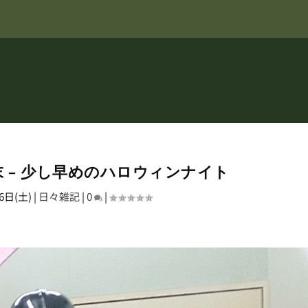
 – 少し早めのハロウィンナイト
6日(土)
|
日々雑記
|
0
|