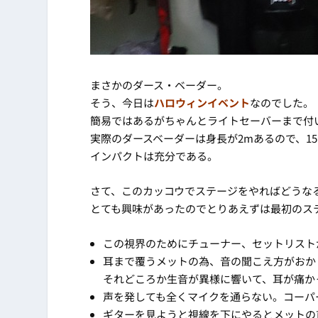
まさかのダース・ベーダー。
そう、今日は
ハロウィンイベント
なのでした。
簡易ではあるがちゃんとライトセーバーまで付
実際のダースベーダーは身長が2mあるので、1
インパクトは充分である。
さて、このカッコウでステージをやればどうな
とても興味があったのでとりあえずは最初のス
この視界のためにチューナー、セットリスト
耳まで覆うメットの為、音の聞こえ方がおか
それどころか生音が異様に響いて、耳が痛か
声を発しても全くマイクを通らない。コーパ
ギターを見ようと視線を下にやるとメットの