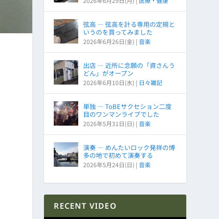
2026年6月29日(月)
|
医療・健康
弦高 ― 弦高を計る専用の定規と
いうのを買ってみました
2026年6月26日(金)
|
音楽
出店 ― 近所に念願の「資さんう
どん」がオープン
2026年6月10日(水)
|
日々雑記
単独 ― ToBEサクセション二度
目のワンマンライブでした
2026年5月31日(日)
|
音楽
演奏 ― めんたいロック発祥の博
多の地で初めて演奏する
2026年5月24日(日)
|
音楽
RECENT VIDEO