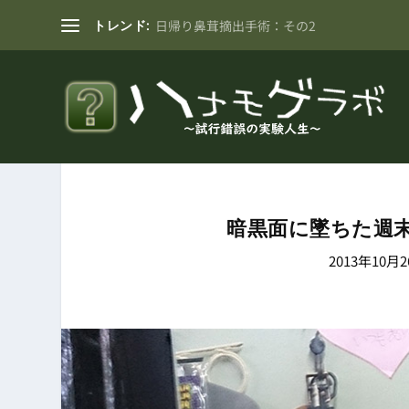
トレンド:
日帰り鼻茸摘出手術：その2
暗黒面に墜ちた週末
2013年10月2