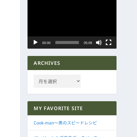
動
画
プ
レ
ー
ヤ
00:00
05:08
ー
ARCHIVES
MY FAVORITE SITE
Cook-man～男のスピードレシピ