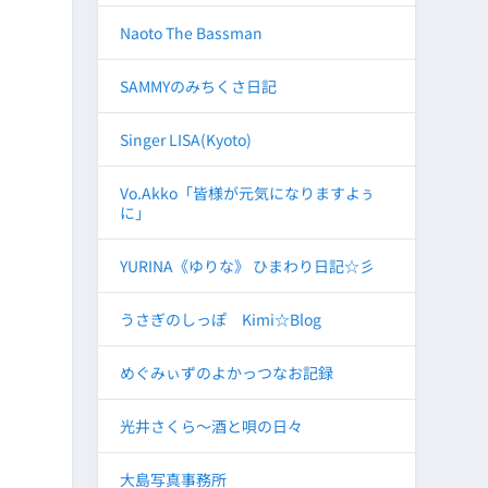
Naoto The Bassman
SAMMYのみちくさ日記
Singer LISA(Kyoto)
Vo.Akko「皆様が元気になりますよぅ
に」
YURINA《ゆりな》 ひまわり日記☆彡
うさぎのしっぽ Kimi☆Blog
めぐみぃずのよかっつなお記録
光井さくら～酒と唄の日々
大島写真事務所