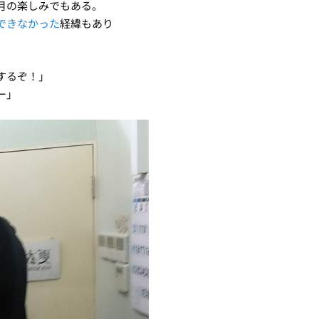
月の楽しみでもある。
できなかった
経緯もあり
するぞ！」
ー」