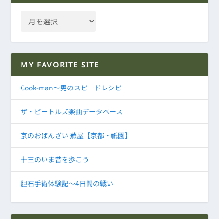
MY FAVORITE SITE
Cook-man～男のスピードレシピ
ザ・ビートルズ楽曲データベース
京のおばんざい 蕪屋【京都・祇園】
十三のいま昔を歩こう
胆石手術体験記～4日間の戦い