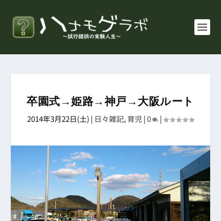
卒園式→姫路→神戸→大阪ルート
2014年3月22日(土)
|
日々雑記
,
育児
|
0
|