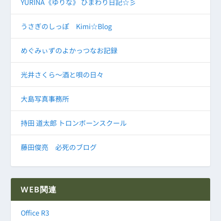
YURINA《ゆりな》 ひまわり日記☆彡
うさぎのしっぽ Kimi☆Blog
めぐみぃずのよかっつなお記録
光井さくら～酒と唄の日々
大島写真事務所
持田 道太郎 トロンボーンスクール
藤田俊亮 必死のブログ
WEB関連
Office R3