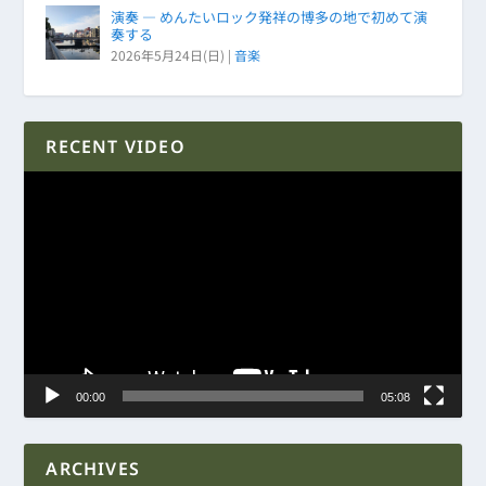
演奏 ― めんたいロック発祥の博多の地で初めて演
奏する
2026年5月24日(日)
|
音楽
RECENT VIDEO
動
画
プ
レ
ー
ヤ
ー
00:00
05:08
ARCHIVES