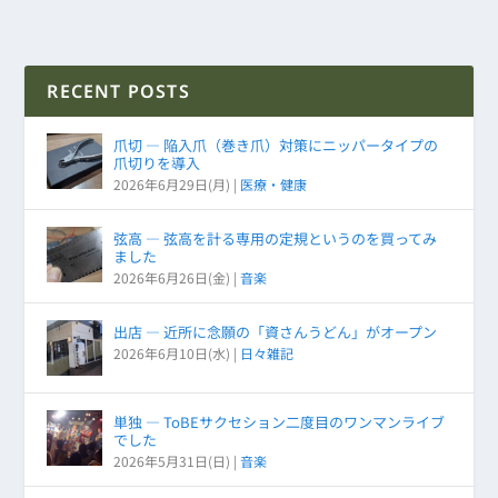
RECENT POSTS
爪切 ― 陥入爪（巻き爪）対策にニッパータイプの
爪切りを導入
2026年6月29日(月)
|
医療・健康
弦高 ― 弦高を計る専用の定規というのを買ってみ
ました
2026年6月26日(金)
|
音楽
出店 ― 近所に念願の「資さんうどん」がオープン
2026年6月10日(水)
|
日々雑記
単独 ― ToBEサクセション二度目のワンマンライブ
でした
2026年5月31日(日)
|
音楽