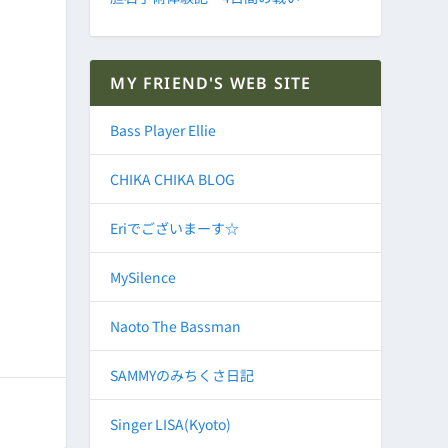
MY FRIEND'S WEB SITE
Bass Player Ellie
CHIKA CHIKA BLOG
Eriでございまーす☆
MySilence
Naoto The Bassman
SAMMYのみちくさ日記
Singer LISA(Kyoto)