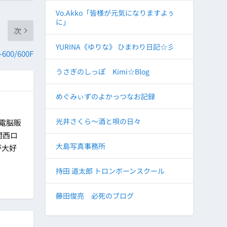
Vo.Akko「皆様が元気になりますよぅ
に」
次
YURINA《ゆりな》 ひまわり日記☆彡
00/600F
うさぎのしっぽ Kimi☆Blog
めぐみぃずのよかっつなお記録
光井さくら～酒と唄の日々
に電脳販
関西ロ
大島写真事務所
が大好
持田 道太郎 トロンボーンスクール
藤田俊亮 必死のブログ