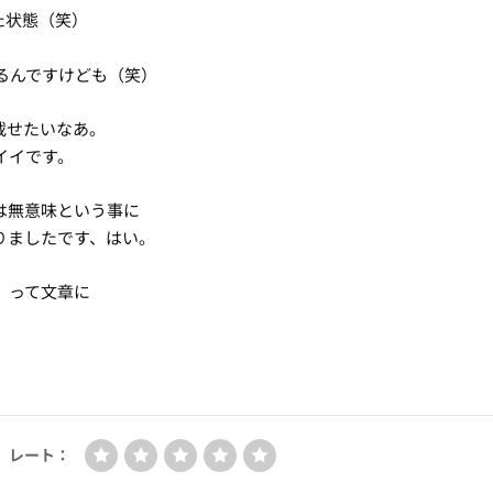
た状態（笑）
るんですけども（笑）
載せたいなあ。
イイです。
は無意味という事に
りましたです、はい。
」って文章に
。
レート：