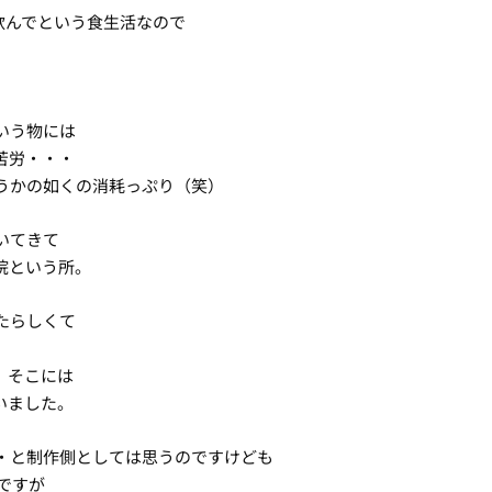
飲んでという食生活なので
。
いう物には
苦労・・・
うかの如くの消耗っぷり（笑）
いてきて
院という所。
たらしくて
、そこには
いました。
・・と制作側としては思うのですけども
ですが