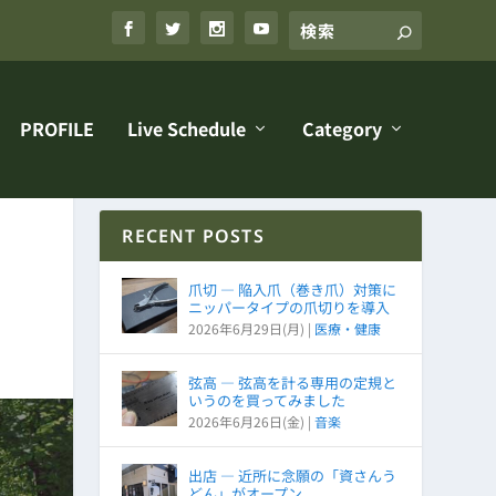
PROFILE
Live Schedule
Category
RECENT POSTS
爪切 ― 陥入爪（巻き爪）対策に
ニッパータイプの爪切りを導入
2026年6月29日(月)
|
医療・健康
弦高 ― 弦高を計る専用の定規と
いうのを買ってみました
2026年6月26日(金)
|
音楽
出店 ― 近所に念願の「資さんう
どん」がオープン