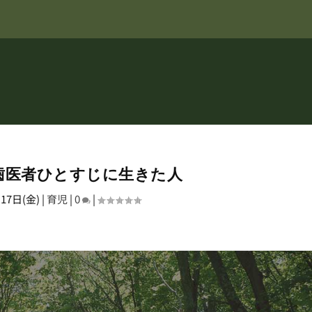
。その2...
歯医者ひとすじに生きた人
17日(金)
|
育児
|
0
|