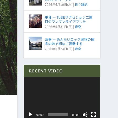
2026年6月10日(水)
|
日々雑記
単独 ― ToBEサクセション二度
目のワンマンライブでした
2026年5月31日(日)
|
音楽
演奏 ― めんたいロック発祥の博
多の地で初めて演奏する
2026年5月24日(日)
|
音楽
RECENT VIDEO
動
画
プ
レ
ー
ヤ
00:00
00:00