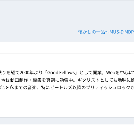
懐かしの一品～MUS-D MDP-6
乗りを経て2000年より「Good Fellows」として開業。Webを中心
。今は動画制作・編集を真剣に勉強中。ギタリストとしても地味に
's-80'sまでの音楽、特にビートルズ以降のブリティッシュロック