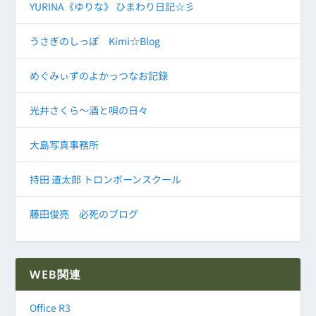
YURINA《ゆりな》 ひまわり日記☆彡
うさぎのしっぽ Kimi☆Blog
めぐみぃずのよかっつなお記録
光井さくら～酒と唄の日々
大島写真事務所
持田 道太郎 トロンボーンスクール
藤田俊亮 必死のブログ
WEB関連
Office R3