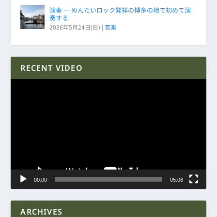
演奏 ― めんたいロック発祥の博多の地で初めて演
奏する
2026年5月24日(日)
|
音楽
RECENT VIDEO
動
画
プ
レ
ー
ヤ
ー
00:00
05:08
ARCHIVES