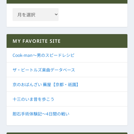
MY FAVORITE SITE
Cook-man～男のスピードレシピ
ザ・ビートルズ楽曲データベース
京のおばんざい 蕪屋【京都・祇園】
十三のいま昔を歩こう
胆石手術体験記～4日間の戦い