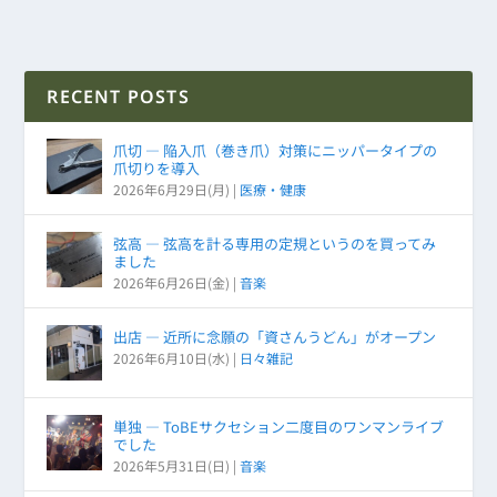
RECENT POSTS
爪切 ― 陥入爪（巻き爪）対策にニッパータイプの
爪切りを導入
2026年6月29日(月)
|
医療・健康
弦高 ― 弦高を計る専用の定規というのを買ってみ
ました
2026年6月26日(金)
|
音楽
出店 ― 近所に念願の「資さんうどん」がオープン
2026年6月10日(水)
|
日々雑記
単独 ― ToBEサクセション二度目のワンマンライブ
でした
2026年5月31日(日)
|
音楽