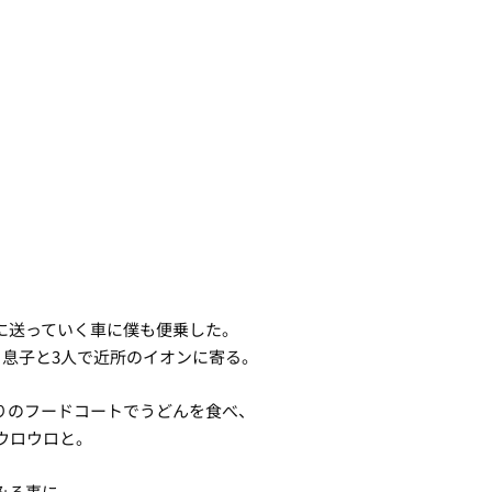
に送っていく車に僕も便乗した。
る息子と3人で近所のイオンに寄る。
りのフードコートでうどんを食べ、
ウロウロと。
みる事に。