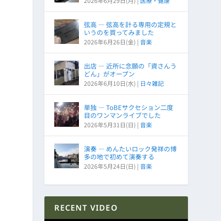
2026年6月29日(月)
|
医療・健康
弦高 ― 弦高を計る専用の定規と
いうのを買ってみました
2026年6月26日(金)
|
音楽
出店 ― 近所に念願の「資さんう
どん」がオープン
2026年6月10日(水)
|
日々雑記
単独 ― ToBEサクセション二度
目のワンマンライブでした
2026年5月31日(日)
|
音楽
演奏 ― めんたいロック発祥の博
多の地で初めて演奏する
2026年5月24日(日)
|
音楽
RECENT VIDEO