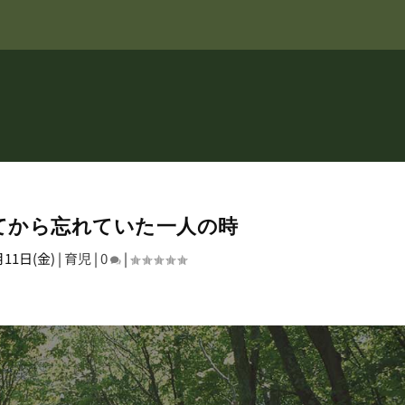
てから忘れていた一人の時
月11日(金)
|
育児
|
0
|