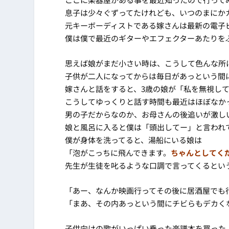
息子は少々ぐずってたけれども、いつのまにか
元キーボーディストである嫁さんは最新の電子
僕は僕で最近のギターやエフェクターあたりを
思えば娘がまだ小さい時は、こうして色んな所
子供が二人になってからは毎日があっという間
嫁さんと話をすると、3歳の娘が「私を無視し
こうしてゆっくりと話す時間も最近はほぼなか
男の子だからなのか、お母さんの後追いが激しい
娘と風呂に入ると僕は「頭出してー」と言われ
僕が身体を洗ってると、湯船にいる娘は
「泡がこっちに飛んできます。
ちゃんとしてく
先生が生徒を叱るような口調で言ってくるとい
「あー、なんか映画行ってその後に居酒屋でも
「まあ、その内あっという間にチビらもデカく
子供向けの歌がいっぱい乗った楽譜本を買った