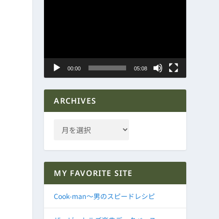
動
画
プ
レ
ー
ヤ
00:00
05:08
ー
ARCHIVES
MY FAVORITE SITE
Cook-man～男のスピードレシピ