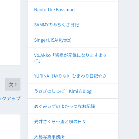
Naoto The Bassman
SAMMYのみちくさ日記
Singer LISA(Kyoto)
Vo.Akko「皆様が元気になりますよぅ
に」
YURINA《ゆりな》 ひまわり日記☆彡
次
うさぎのしっぽ Kimi☆Blog
ックアップ
めぐみぃずのよかっつなお記録
光井さくら～酒と唄の日々
大島写真事務所