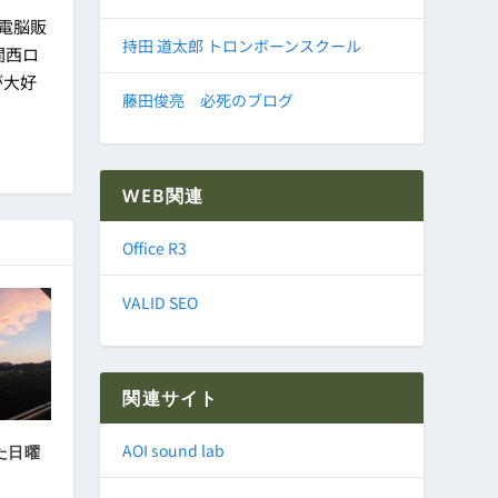
に電脳販
持田 道太郎 トロンボーンスクール
関西ロ
が大好
藤田俊亮 必死のブログ
WEB関連
Office R3
VALID SEO
関連サイト
AOI sound lab
た日曜