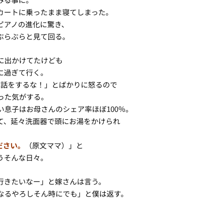
カートに乗ったまま寝てしまった。
ピアノの進化に驚き、
ぶらぶらと見て回る。
に出かけてたけども
に過ぎて行く。
て話をするな！」とばかりに怒るので
った気がする。
息子はお母さんのシェア率ほぼ100％。
て、延々洗面器で頭にお湯をかけられ
ださい。
（原文ママ）」と
うそんな日々。
行きたいなー」と嫁さんは言う。
なるやろしそん時にでも」と僕は返す。
。