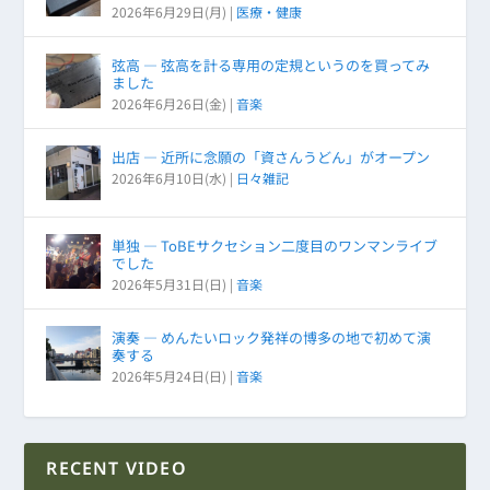
2026年6月29日(月)
|
医療・健康
弦高 ― 弦高を計る専用の定規というのを買ってみ
ました
2026年6月26日(金)
|
音楽
出店 ― 近所に念願の「資さんうどん」がオープン
2026年6月10日(水)
|
日々雑記
単独 ― ToBEサクセション二度目のワンマンライブ
でした
2026年5月31日(日)
|
音楽
演奏 ― めんたいロック発祥の博多の地で初めて演
奏する
2026年5月24日(日)
|
音楽
RECENT VIDEO