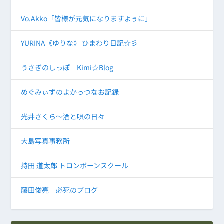
Vo.Akko「皆様が元気になりますよぅに」
YURINA《ゆりな》 ひまわり日記☆彡
うさぎのしっぽ Kimi☆Blog
めぐみぃずのよかっつなお記録
光井さくら～酒と唄の日々
大島写真事務所
持田 道太郎 トロンボーンスクール
藤田俊亮 必死のブログ