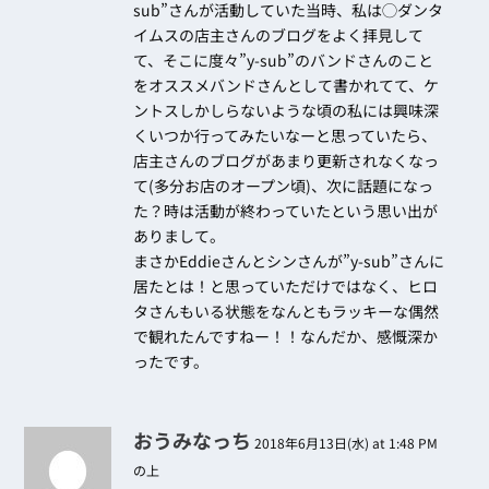
sub”さんが活動していた当時、私は◯ダンタ
イムスの店主さんのブログをよく拝見して
て、そこに度々”y-sub”のバンドさんのこと
をオススメバンドさんとして書かれてて、ケ
ントスしかしらないような頃の私には興味深
くいつか行ってみたいなーと思っていたら、
店主さんのブログがあまり更新されなくなっ
て(多分お店のオープン頃)、次に話題になっ
た？時は活動が終わっていたという思い出が
ありまして。
まさかEddieさんとシンさんが”y-sub”さんに
居たとは！と思っていただけではなく、ヒロ
タさんもいる状態をなんともラッキーな偶然
で観れたんですねー！！なんだか、感慨深か
ったです。
おうみなっち
2018年6月13日(水) at 1:48 PM
の上