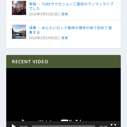
単独 ― ToBEサクセション二度目のワンマンライブ
でした
2026年5月31日(日)
|
音楽
演奏 ― めんたいロック発祥の博多の地で初めて演
奏する
2026年5月24日(日)
|
音楽
RECENT VIDEO
動
画
プ
レ
ー
ヤ
ー
00:00
05:08