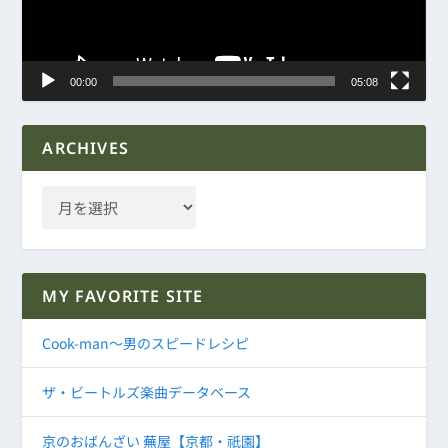
ヤ
ー
00:00
05:08
ARCHIVES
MY FAVORITE SITE
Cook-man～男のスピードレシピ
ザ・ビートルズ楽曲データベース
京のおばんざい 蕪屋【京都・祇園】