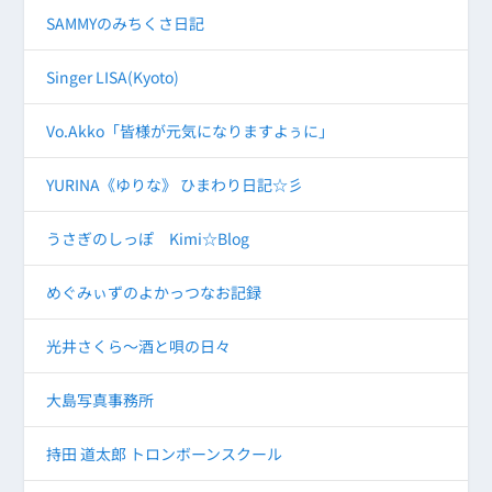
SAMMYのみちくさ日記
Singer LISA(Kyoto)
Vo.Akko「皆様が元気になりますよぅに」
YURINA《ゆりな》 ひまわり日記☆彡
うさぎのしっぽ Kimi☆Blog
めぐみぃずのよかっつなお記録
光井さくら～酒と唄の日々
大島写真事務所
持田 道太郎 トロンボーンスクール