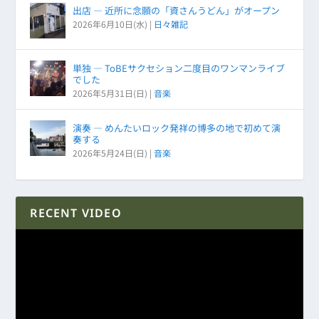
出店 ― 近所に念願の「資さんうどん」がオープン
2026年6月10日(水)
|
日々雑記
単独 ― ToBEサクセション二度目のワンマンライブ
でした
2026年5月31日(日)
|
音楽
演奏 ― めんたいロック発祥の博多の地で初めて演
奏する
2026年5月24日(日)
|
音楽
RECENT VIDEO
動
画
プ
レ
ー