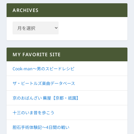
ARCHIVES
MY FAVORITE SITE
Cook-man～男のスピードレシピ
ザ・ビートルズ楽曲データベース
京のおばんざい 蕪屋【京都・祇園】
十三のいま昔を歩こう
胆石手術体験記～4日間の戦い