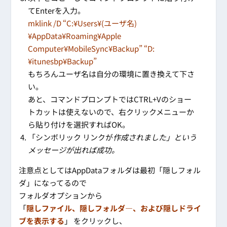
てEnterを入力。
mklink /D “C:¥Users¥(ユーザ名)
¥AppData¥Roaming¥Apple
Computer¥MobileSync¥Backup” “D:
¥itunesbp¥Backup”
もちろんユーザ名は自分の環境に置き換えて下さ
い。
あと、コマンドプロンプトではCTRL+Vのショー
トカットは使えないので、右クリックメニューか
ら貼り付けを選択すればOK。
「シンボリック リンクが
作成され
ました」という
メッセージが出れば成功。
注意点としてはAppDataフォルダは最初「隠しフォル
ダ」になってるので
フォルダオプションから
「
隠しファイル、隠しフォルダ―、および隠しドライ
ブを表示する
」 をクリックし、