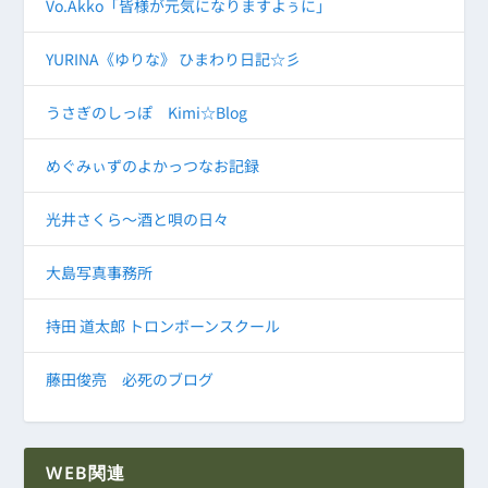
Vo.Akko「皆様が元気になりますよぅに」
YURINA《ゆりな》 ひまわり日記☆彡
うさぎのしっぽ Kimi☆Blog
めぐみぃずのよかっつなお記録
光井さくら～酒と唄の日々
大島写真事務所
持田 道太郎 トロンボーンスクール
藤田俊亮 必死のブログ
WEB関連