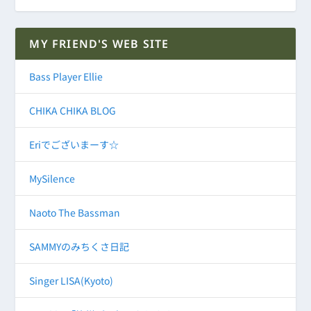
MY FRIEND'S WEB SITE
Bass Player Ellie
CHIKA CHIKA BLOG
Eriでございまーす☆
MySilence
Naoto The Bassman
SAMMYのみちくさ日記
Singer LISA(Kyoto)