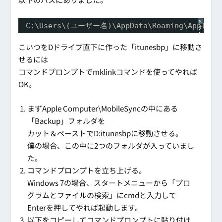
S
C:\Users\(ユーザー名)\AppData\Roaming\Apple Co
y
n
t
a
こいつをDドライブ直下に作った「itunesbp」に移動さ
x
H
せるには
i
g
コマンドプロンプトでmklinkコマンドを使ってやれば
h
l
OK。
i
g
h
t
e
まずApple Computer\MobileSyncの中にある
r
に
「Backup」フォルダを
つ
い
カット＆ペーストでD:itunesbpに移動させる。
て
僕の場合、この中に2つのフォルダが入っていまし
た。
コマンドプロンプトを立ち上げる。
Windows 7の場合、スタートメニューから「プロ
グラムとファイルの検索」にcmdと入力して
Enterを押してやれば起動します。
以下をコピーしてコマンドプロンプトに貼り付け