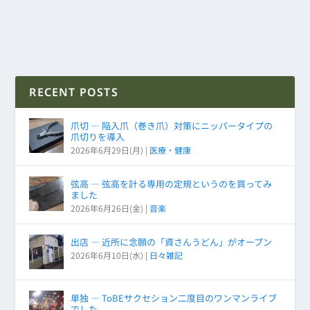
RECENT POSTS
爪切 ― 陥入爪（巻き爪）対策にニッパータイプの
爪切りを導入
2026年6月29日(月)
|
医療・健康
弦高 ― 弦高を計る専用の定規というのを買ってみ
ました
2026年6月26日(金)
|
音楽
出店 ― 近所に念願の「資さんうどん」がオープン
2026年6月10日(水)
|
日々雑記
単独 ― ToBEサクセション二度目のワンマンライブ
でした