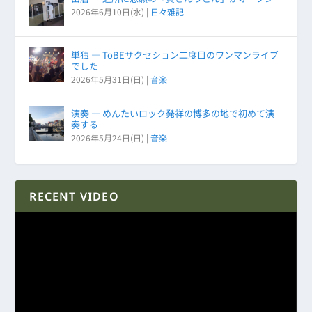
2026年6月10日(水)
|
日々雑記
単独 ― ToBEサクセション二度目のワンマンライブ
でした
2026年5月31日(日)
|
音楽
演奏 ― めんたいロック発祥の博多の地で初めて演
奏する
2026年5月24日(日)
|
音楽
RECENT VIDEO
動
画
プ
レ
ー
ヤ