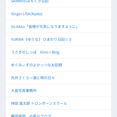
SAMMYのみちくさ日記
Singer LISA(Kyoto)
Vo.Akko「皆様が元気になりますよぅに」
YURINA《ゆりな》 ひまわり日記☆彡
うさぎのしっぽ Kimi☆Blog
めぐみぃずのよかっつなお記録
光井さくら～酒と唄の日々
大島写真事務所
持田 道太郎 トロンボーンスクール
藤田俊亮 必死のブログ