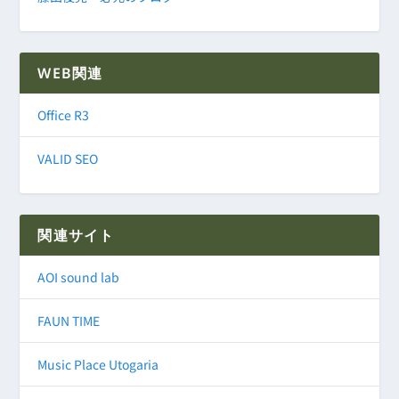
WEB関連
Office R3
VALID SEO
関連サイト
AOI sound lab
FAUN TIME
Music Place Utogaria