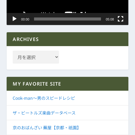
ー
00:00
05:08
ARCHIVES
MY FAVORITE SITE
Cook-man～男のスピードレシピ
ザ・ビートルズ楽曲データベース
京のおばんざい 蕪屋【京都・祇園】