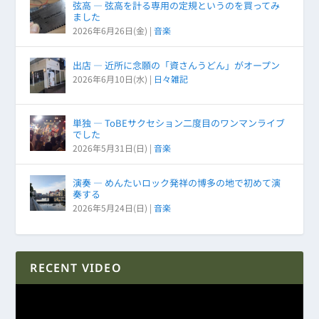
弦高 ― 弦高を計る専用の定規というのを買ってみ
ました
2026年6月26日(金)
|
音楽
出店 ― 近所に念願の「資さんうどん」がオープン
2026年6月10日(水)
|
日々雑記
単独 ― ToBEサクセション二度目のワンマンライブ
でした
2026年5月31日(日)
|
音楽
演奏 ― めんたいロック発祥の博多の地で初めて演
奏する
2026年5月24日(日)
|
音楽
RECENT VIDEO
動
画