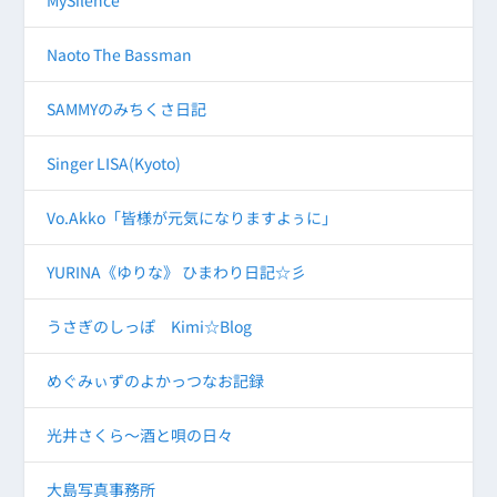
Naoto The Bassman
SAMMYのみちくさ日記
Singer LISA(Kyoto)
Vo.Akko「皆様が元気になりますよぅに」
YURINA《ゆりな》 ひまわり日記☆彡
うさぎのしっぽ Kimi☆Blog
めぐみぃずのよかっつなお記録
光井さくら～酒と唄の日々
大島写真事務所