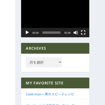
動
画
プ
レ
ー
ヤ
00:00
05:08
ー
ARCHIVES
MY FAVORITE SITE
Cook-man～男のスピードレシピ