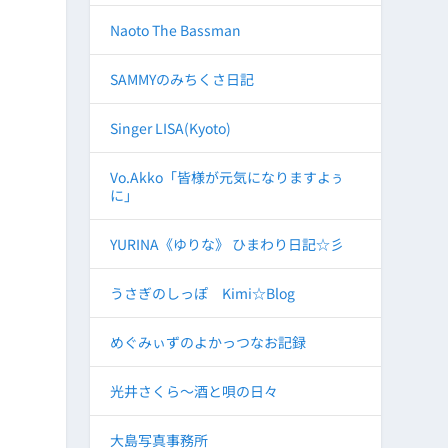
Naoto The Bassman
SAMMYのみちくさ日記
Singer LISA(Kyoto)
Vo.Akko「皆様が元気になりますよぅ
に」
YURINA《ゆりな》 ひまわり日記☆彡
うさぎのしっぽ Kimi☆Blog
めぐみぃずのよかっつなお記録
光井さくら～酒と唄の日々
大島写真事務所