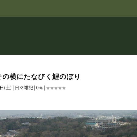
その横にたなびく鯉のぼり
日(土)
|
日々雑記
|
0
|