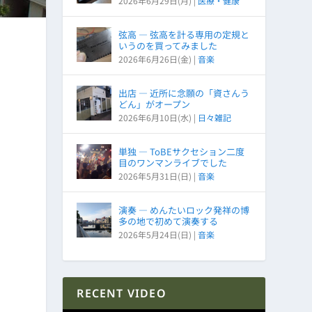
2026年6月29日(月)
|
医療・健康
弦高 ― 弦高を計る専用の定規と
いうのを買ってみました
2026年6月26日(金)
|
音楽
出店 ― 近所に念願の「資さんう
どん」がオープン
2026年6月10日(水)
|
日々雑記
単独 ― ToBEサクセション二度
目のワンマンライブでした
2026年5月31日(日)
|
音楽
演奏 ― めんたいロック発祥の博
多の地で初めて演奏する
2026年5月24日(日)
|
音楽
RECENT VIDEO