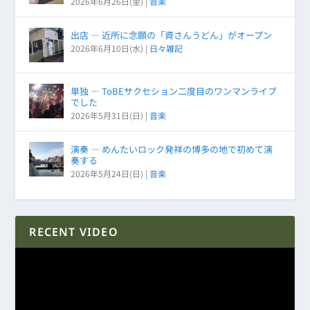
2026年6月26日(金)
|
音楽
出店 ― 近所に念願の「資さんうどん」がオープン
2026年6月10日(水)
|
日々雑記
単独 ― ToBEサクセション二度目のワンマンライブ
でした
2026年5月31日(日)
|
音楽
演奏 ― めんたいロック発祥の博多の地で初めて演
奏する
2026年5月24日(日)
|
音楽
RECENT VIDEO
動
画
プ
レ