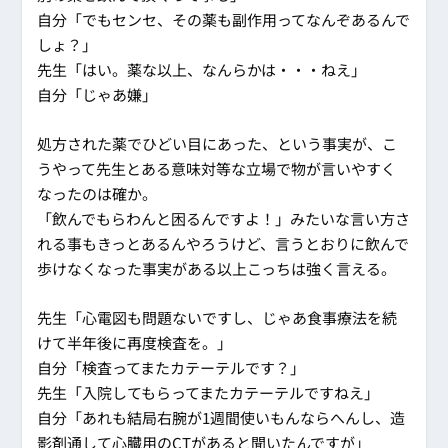
自分「でもセンセ、その薬も副作用ってなんぞあるんで
しょ？」
先生「はい。薬な以上、なんらかは・・・ねえ」
自分「じゃあ嫌」
処方された薬でひどい目にあった、という事実が、こ
うやって先生とある意味対等な立場で物が言いやすく
なったのは確か。
「飲んでもらわんと困るんですよ！」みたいな言い方さ
れる事もきっとあるんやろうけど、言うとおりに飲んで
歩けなくなった事実がある以上こっちは強く言える。
先生「心電図も問題ないですし、じゃあ食事療法を続
けて半年後に再度検査を。」
自分「検査ってまたカテーテルです？」
先生「入院してもらってまたカテーテルですねえ」
自分「あれも結局右腕が1週間使いもんならへんし、造
影剤通して心臓用のCTがあると聞いたんですが」