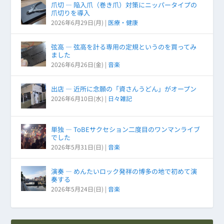
爪切 ― 陥入爪（巻き爪）対策にニッパータイプの
爪切りを導入
2026年6月29日(月)
|
医療・健康
弦高 ― 弦高を計る専用の定規というのを買ってみ
ました
2026年6月26日(金)
|
音楽
出店 ― 近所に念願の「資さんうどん」がオープン
2026年6月10日(水)
|
日々雑記
単独 ― ToBEサクセション二度目のワンマンライブ
でした
2026年5月31日(日)
|
音楽
演奏 ― めんたいロック発祥の博多の地で初めて演
奏する
2026年5月24日(日)
|
音楽