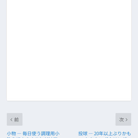
前
次
小物 ― 毎日使う調理用小
投球 ― 20年以上ぶりかも