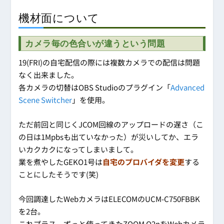
機材面について
カメラ毎の色合いが違うという問題
19(FRI)の自宅配信の際には複数カメラでの配信は問題
なく出来ました。
各カメラの切替はOBS Studioのプラグイン「
Advanced
Scene Switcher
」を使用。
ただ前回と同じくJCOM回線のアップロードの遅さ（こ
の日は1Mpbsも出ていなかった）が災いしてか、エラ
いカクカクになってしまいまして。
業を煮やしたGEKO1号は
自宅のプロバイダを変更
する
ことにしたそうです(笑)
今回調達したWebカメラはELECOMのUCM-C750FBBK
を2台。
これプラス、ずっと使ってきたZOOM Q2nをWebカメラ