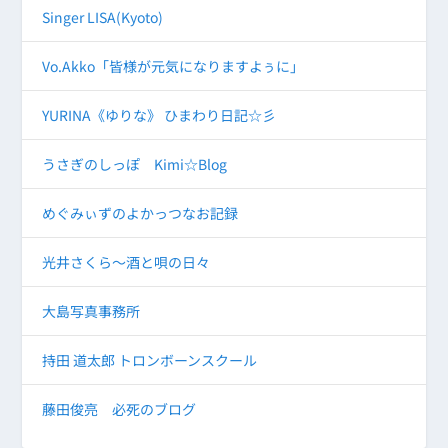
Singer LISA(Kyoto)
Vo.Akko「皆様が元気になりますよぅに」
YURINA《ゆりな》 ひまわり日記☆彡
うさぎのしっぽ Kimi☆Blog
めぐみぃずのよかっつなお記録
光井さくら～酒と唄の日々
大島写真事務所
持田 道太郎 トロンボーンスクール
藤田俊亮 必死のブログ