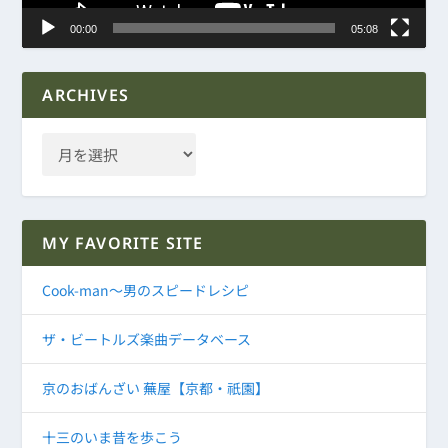
00:00
05:08
ARCHIVES
MY FAVORITE SITE
Cook-man～男のスピードレシピ
ザ・ビートルズ楽曲データベース
京のおばんざい 蕪屋【京都・祇園】
十三のいま昔を歩こう