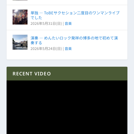
単独 ― ToBEサクセション二度目のワンマンライブ
でした
2026年5月31日(日)
|
音楽
演奏 ― めんたいロック発祥の博多の地で初めて演
奏する
2026年5月24日(日)
|
音楽
RECENT VIDEO
動
画
プ
レ
ー
ヤ
ー