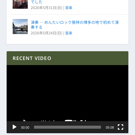
でした
2026年5月31日(日)
|
音楽
演奏 ― めんたいロック発祥の博多の地で初めて演
奏する
2026年5月24日(日)
|
音楽
RECENT VIDEO
動
画
プ
レ
ー
ヤ
ー
00:00
05:08