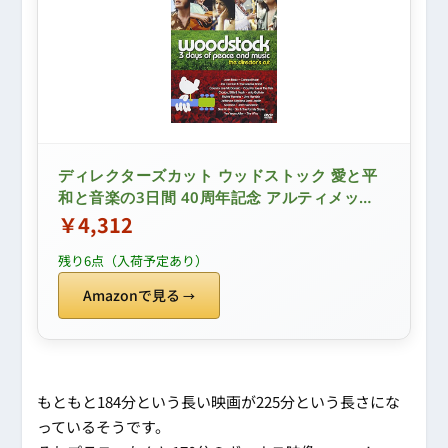
ディレクターズカット ウッドストック 愛と平
和と音楽の3日間 40周年記念 アルティメッ
ト・コレクターズ・エディション [DVD]
￥4,312
残り6点（入荷予定あり）
Amazonで見る
もともと184分という長い映画が225分という長さにな
っているそうです。