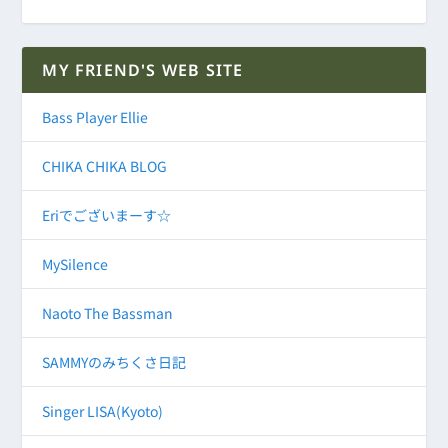
MY FRIEND'S WEB SITE
Bass Player Ellie
CHIKA CHIKA BLOG
Eriでございまーす☆
MySilence
Naoto The Bassman
SAMMYのみちくさ日記
Singer LISA(Kyoto)