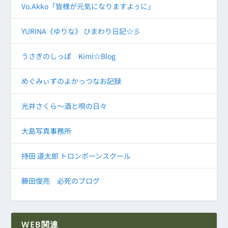
Vo.Akko「皆様が元気になりますよぅに」
YURINA《ゆりな》 ひまわり日記☆彡
うさぎのしっぽ Kimi☆Blog
めぐみぃずのよかっつなお記録
光井さくら～酒と唄の日々
大島写真事務所
持田 道太郎 トロンボーンスクール
藤田俊亮 必死のブログ
WEB関連