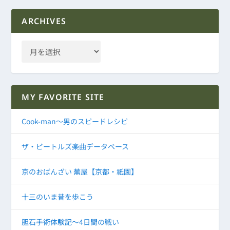
ARCHIVES
MY FAVORITE SITE
Cook-man～男のスピードレシピ
ザ・ビートルズ楽曲データベース
京のおばんざい 蕪屋【京都・祇園】
十三のいま昔を歩こう
胆石手術体験記～4日間の戦い