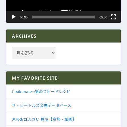
ー
00:00
05:08
ARCHIVES
MY FAVORITE SITE
Cook-man～男のスピードレシピ
ザ・ビートルズ楽曲データベース
京のおばんざい 蕪屋【京都・祇園】