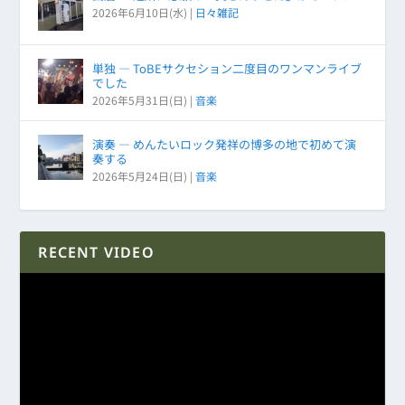
2026年6月10日(水)
|
日々雑記
単独 ― ToBEサクセション二度目のワンマンライブ
でした
2026年5月31日(日)
|
音楽
演奏 ― めんたいロック発祥の博多の地で初めて演
奏する
2026年5月24日(日)
|
音楽
RECENT VIDEO
動
画
プ
レ
ー
ヤ