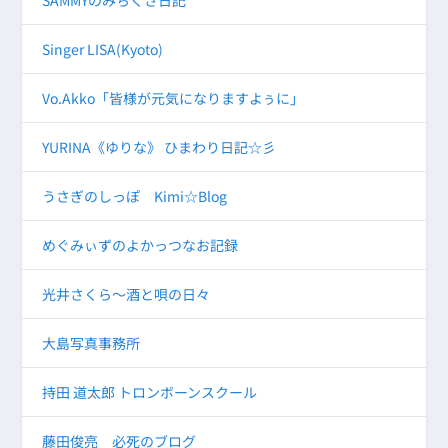
SAMMYのみちくさ日記
Singer LISA(Kyoto)
Vo.Akko「皆様が元気になりますよぅに」
YURINA《ゆりな》 ひまわり日記☆彡
うさぎのしっぽ Kimi☆Blog
めぐみぃずのよかっつなお記録
光井さくら～酒と唄の日々
大島写真事務所
持田 道太郎 トロンボーンスクール
藤田俊亮 必死のブログ