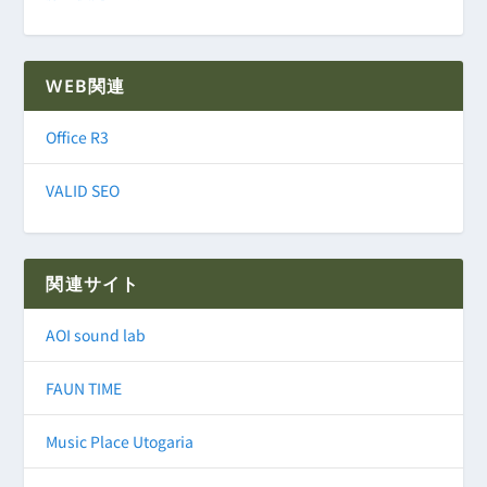
WEB関連
Office R3
VALID SEO
関連サイト
AOI sound lab
FAUN TIME
Music Place Utogaria